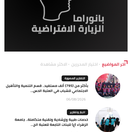
آخر المواضيع
اختيار المحررين
الاكثر مشاهدة
التقارير المصورة
بأكثر من (795) ألف مستفيد.. قسم التنمية والتأهيل
الاجتماعي للشباب في العتبة الحس...
06/08/2026
اخبار وتقارير
خدمات طبية وإرشادية وتقنية متكاملة.. جامعة
الزهراء (ع) للبنات التابعة للعتبة الح...