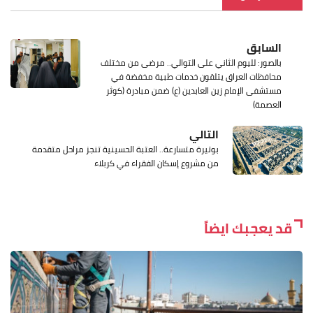
السابق
بالصور: لليوم الثاني على التوالي.. مرضى من مختلف
محافظات العراق يتلقون خدمات طبية مخفضة في
مستشفى الإمام زين العابدين (ع) ضمن مبادرة (كوثر
العصمة)
التالي
بوتيرة متسارعة.. العتبة الحسينية تنجز مراحل متقدمة
من مشروع إسكان الفقراء في كربلاء
قد يعجبك ايضاً