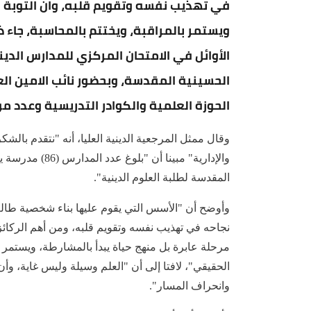
في تهذيب نفسه وتقويم قلبه، وان التوبة ل
ويستمر بالمراقبة، ويختتم بالمحاسبة، جاء ذ
الأوائل في الامتحان المركزي للمدارس الدي
الحسينية المقدسة، وبحضور نائب الامين ال
الحوزة العلمية والكوادر التدريسية وعدد من
وقال ممثل المرجعية الدينية العليا، أنه "نتقدم بالشك
والإدارية" مبينا
المقدسة لطلبة العلوم الدينية".
وأوضح أن "الأسس التي يقوم عليها بناء شخصية طالب 
نجاحه في تهذيب نفسه وتقويم قلبه، ومن أهم الركائز 
مرحلة عابرة بل منهج حياة يبدأ بالمشارطة، ويستمر ب
الحقيقي"، لافتا إلى أن "العلم وسيلة وليس غاية، وأ
وانحراف المسار".