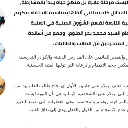
يست مرحلة عابرة بل منهج حياة يبدأ بالمشارطة،
لك خلال كلمته التي ألقاها بمناسبة الاحتفاء بتكريم
نية التابعة لقسم الشؤون الدينية في العتبة
عام السيد محمد بحر العلوم، وجمع من أساتذة
 المتخرجين من الطلاب والطالبات.
ر والتقدير للقائمين على المدارس الدينية، والكوادر التدريسية
 أن "بلوغ عدد المدارس (86) مدرسة يعكس حجم الاهتمام والرعاية التي توليها العتبة الحسينية
العلم، ترتكز على جانبين، الأول ان نجاح طالب العلم يبدأ من
التي ترتكز عليها الشخصية الإيمانية هي، أن التوبة ليست
المراقبة، ويختتم بالمحاسبة، وهي الخطوات التي تصنع التغيير
ن عدم الانسجام بين القول والفعل يؤدي إلى نفاق القلب