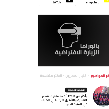
tikTok
snapchat
خر المواضيع
اختيار المحررين
الاكثر مشاهدة
التقارير المصورة
بأكثر من (795) ألف مستفيد.. قسم
التنمية والتأهيل الاجتماعي للشباب
في العتبة الحس...