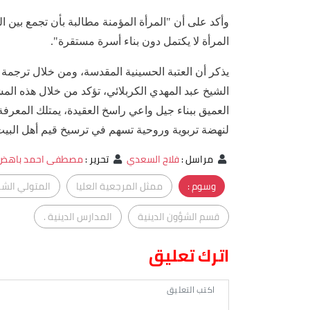
وأكد على أن "المرأة المؤمنة مطالبة بأن تجمع بين ال
المرأة لا يكتمل دون بناء أسرة مستقرة".
يذكر أن العتبة الحسينية المقدسة، ومن خلال ترجمة ت
الشيخ عبد المهدي الكربلائي، تؤكد من خلال هذه المشا
العميق ببناء جيل واعي راسخ العقيدة، يمتلك المعرف
لنهضة تربوية وروحية تسهم في ترسيخ قيم أهل البيت 
مراسل
:
فلاح السعدي
تحرير
:
مصطفى احمد باهض
وسوم :
ممثل المرجعية العليا
المتولي الشر
قسم الشؤون الدينية
المدارس الدينية .
اترك تعليق