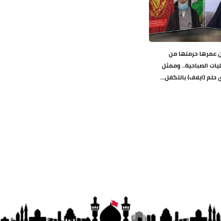
يام من عمرها حرمتها من
يات الصباحية.. وممثل
حلم (ايلاف) بالتكفل...