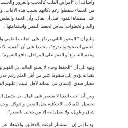
وأضاف أن "أمراض القلب كالعجب والغرور والحسد وال
من العلماء سقطوا رغم ذكائهم بسبب هذه الآفات، وا
على مصفاة التقوى قبل أن يقال، وأن الغيبة والطعن 
واليد والخطوات أساس لحفظ النفس واستقامتها".
وتابع أن " المحور الثاني يرتكز على الجانب العلمي 
العلمي الصحيح والتدرج"، مشددا على أن "أهمية الالت
وعدم التسرع أو القفز على المراحل بدافع الشهرة".
ونوه الى أن "الحفظ وحده لا يصنع العالم، بل الفهم 
فقدانه يؤدي إلى سقوط كثير من أهل العلم رغم قدراته
معيار صدق الإنسان في انتمائه لأهل البيت (عليهم ال
وبين أن "حب الدنيا لا يقتصر على المال، بل يشمل الش
تحصيل الكمالات الأخلاقية مثل الصبر، والتوكل، وح
شاق وطويل، ولا يصل إليه إلا من يتحلى بالصبر".
ودعا إلى إن "استثمار الوقت بالدقائق، والابتعاد عن 