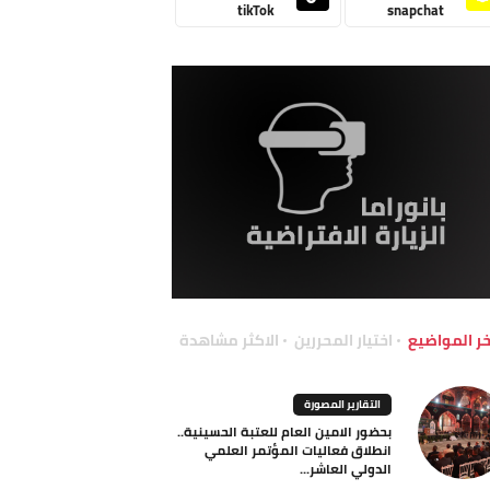
tikTok
snapchat
خر المواضيع
اختيار المحررين
الاكثر مشاهدة
التقارير المصورة
بحضور الامين العام للعتبة الحسينية..
انطلاق فعاليات المؤتمر العلمي
الدولي العاشر...