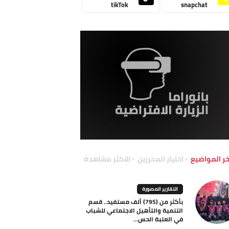
tikTok
snapchat
خر المواضيع
اختيار المحررين
الاكثر مشاهدة
التقارير المصورة
بأكثر من (795) ألف مستفيد.. قسم
التنمية والتأهيل الاجتماعي للشباب
في العتبة الحس...