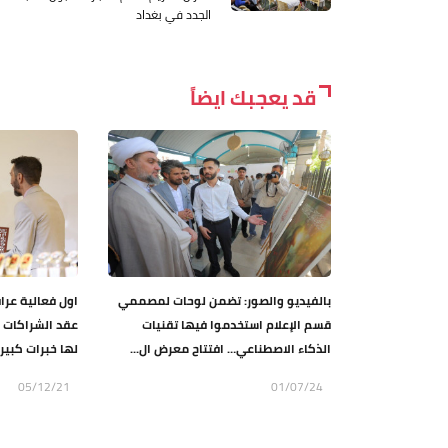
الجدد في بغداد
قد يعجبك ايضاً
بالفيديو والصور: تضمن لوحات لمصممي
اول فعالية عرا
قسم الإعلام استخدموا فيها تقنيات
عقد الشراكات م
الذكاء الاصطناعي… افتتاح معرض ال...
لها خبرات كبيرة
05/12/21
01/07/24