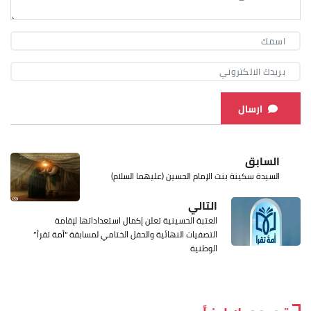
ارسال
السابق
السيدة سكينة بنت الإمام الحسين (عليهما السلام)
التالي
العتبة الحسينية تعلن إكمال استعداداتها لإقامة
التصفيات النهائية والحفل الختامي لمسابقة “أمة تقرأ”
الوطنية