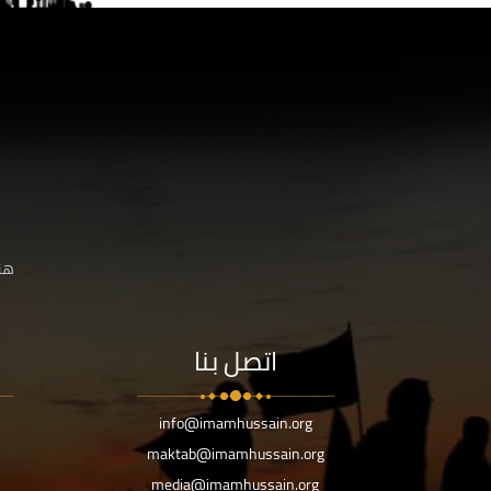
هنا
اتصل بنا
info@imamhussain.org
maktab@imamhussain.org
media@imamhussain.org