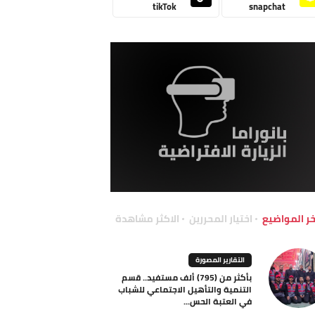
tikTok
snapchat
خر المواضيع
اختيار المحررين
الاكثر مشاهدة
التقارير المصورة
بأكثر من (795) ألف مستفيد.. قسم
التنمية والتأهيل الاجتماعي للشباب
في العتبة الحس...