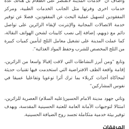
وأضاف أن "خدمات المدينة لاتقتصر على الطعام بل هنالك عدة
خدمات اخرى وفرتها مثل الجانب الخدمات الطبية، ومركز
المفقودين لتسهيل عملية البحث عن المفقودين، فضلا عن توفير
خدمة الاتصالات المجانية والإنترنت لإبقاء الزائرين على تواصل
دائم مع ذويهم، إضافة إلى نصب كابينات لشحن الهواتف النقالة،
كما عملت المدينة على تشغيل معامل الثلج لتأمين كميات كبيرة
من الثلج المخصص للشرب وحفظ المواد الغذائية".
وتابع "ومن أبرز النشاطات التي لاقت إقبالا واسعا من الزائرين،
إقامة واقعة الطف الافتراضية التي استخدمت فيها تقنيات حديثة
لمحاكاة أحداث كربلاء بما ترك أثرا توعويا وتفاعليا عميقا في
نفوس المشاركين"
وتاتي جهود مدينة الامام الحسين(عليه السلام) العصرية للزائرين،
امتثالا لتوجيهات الأمانة العامة للعتبة الحسينية المقدسة، وبهدف
توفير بيئة خدمية متكاملة تجسد روح الضيافة الحسينية.
المرفقات