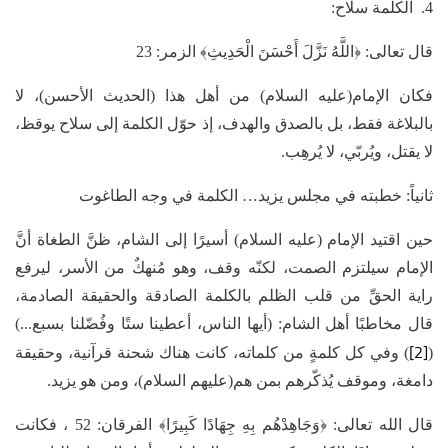
4. الكلمة سلاح:
قال تعالى: ﴿اللَّهُ نَزَّلَ أَحْسَنَ الْحَدِيثِ﴾ الزمر: 23
فكان الإمام(عليه السلام) من أهل هذا (الحديث الأحسن)، لا
بالبلاغة فقط، بل بالصدق والهدف، إذ حوّل الكلمة إلى سلاح يوقظ،
لا يقتل، ويُربّي، لا يُرهِب.
ثانياً: خطبته في مجلس يزيد… الكلمة في وجه الطاغوت
حين اقتيد الإمام (عليه السلام) أسيرًا إلى الشام، ظنَّ الطغاة أنَّ
الإمام سيلتزم الصمت، لكنّه وقف، وهو مُنهكٌ من الأسر، ليرفع
راية الحقِّ من قلب الظلم بالكلمة الصادقة والحقيقة الصادمة،
قال مخاطبًا أهل الشام: (أيها الناس، أعطينا ستًا وفُضّلنا بسبع...)
[2]
(
) وفي كل كلمةٍ من كلماته، كانت هناك شحنة قرآنية، وحقيقة
دامغة، وموقف يُذكّرهم بمن هم(عليهم السلام)، ومن هو يزيد.
قال الله تعالى: ﴿وَجَاهِدْهُم بِهِ جِهَادًا كَبِيرًا﴾ الفرقان: 52 ، فكانت