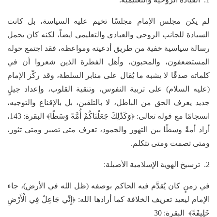
لم يكن مجلس الإمام مجلسًا تخيم عليه السياسة، بل كانت
السيادة للجانب الروحي والعبادي والتعليمي ايضاً، لكنه كان يحمل
رسالة سياسية خفية من طريق أدعيته ومواعظه، فقد اجتمع حوله
المستضعفون، والمحبون، وأهل الفطرة الذين شعروا أن في
كلماته صدقًا لا يشبه ما يُقال على منابر السلطة، وقد ركّز الإمام
(عليه السلام) على تربية النفوس، وتنقية القلوب، وإعداد جيلٍ
جديد يعرف الحق من الباطل، لا بالتلقين، بل بالإقناع والتوجيه،
انسجامًا مع قوله تعالى: ﴿وَكَذَٰلِكَ جَعَلْنَاكُمْ أُمَّةً وَسَطًا﴾ البقرة: 143،
أراد أمةً وسطًا بين التهور والجمود، تعرف متى تصبر ومتى تثور،
ومتى تصمت ومتى تتكلم.
2. ترسيخ الهوية الإسلامية الأصيلة:
في زمنٍ كان يُقدَّم فيه الحاكم بوصفه (ظل الله في الأرض)، جاء
الإمام ليعيد تعريف الخلافة كما أرادها الله: ﴿إِنِّي جَاعِلٌ فِي الْأَرْضِ
خَلِيفَةً﴾ البقرة: 30