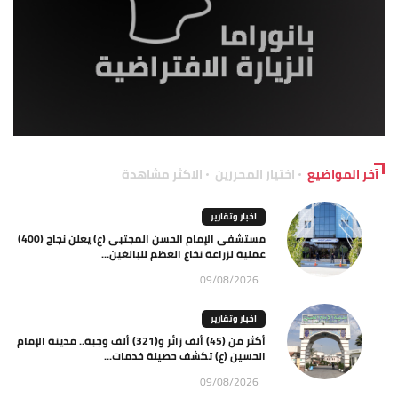
آخر المواضيع
اختيار المحررين
الاكثر مشاهدة
اخبار وتقارير
مستشفى الإمام الحسن المجتبى (ع) يعلن نجاح (400)
عملية لزراعة نخاع العظم للبالغين...
09/08/2026
اخبار وتقارير
أكثر من (45) ألف زائر و(321) ألف وجبة.. مدينة الإمام
الحسين (ع) تكشف حصيلة خدمات...
09/08/2026