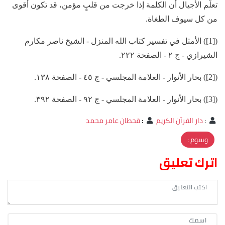
تعلّم الأجيال أن الكلمة إذا خرجت من قلبٍ مؤمن، قد تكون أقوى
من كل سيوف الطغاة.
([1]) الأمثل في تفسير كتاب الله المنزل - الشيخ ناصر مكارم
الشيرازي - ج ٢ - الصفحة ٢٢٢.
([2]) بحار الأنوار - العلامة المجلسي - ج ٤٥ - الصفحة ١٣٨.
([3]) بحار الأنوار - العلامة المجلسي - ج ٩٢ - الصفحة ٣٩٢.
:
دار القرآن الكريم
:
قحطان عامر محمد
وسوم :
اترك تعليق