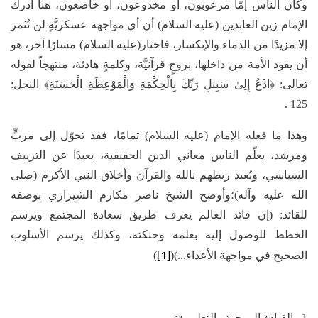
وكان الناس إمّا مرعوبون، أو مخدوعون، أو خاضعون، هنا أدرك
الإمام زين العابدين (عليه السلام) أن أي مواجهة عسكريَّةٍ لن تُثمر
إلا مزيدًا من الدماء والإنكسار، فاختار(عليه السلام) مسارًا آخر، هو
أن يقود الأمة من داخلها، بروحٍ قرآنيَّة، وكلمةٍ هادئة، منتهجاً لقوله
تعالى: ﴿ادْعُ إِلِىٰ سَبِيلِ رَبِّكَ بِالْحِكْمَةِ وَالْمَوْعِظَةِ الْحَسَنَةِ﴾ النحل:
125 .
وهذا ما فعله الإمام (عليه السلام) تمامًا، فقد تحوّل إلى مربٍّ
ومرشد، يعلّم الناس معاني الدين الحقيقية، بعيدًا عن التزييف
السياسي، ويُعيد ربطهم بالله والقرآن وأخلاق النبي الأكرم (صلى
الله عليه وآله)؛وأوضح الشيخ ناصر مكارم الشيرازي بوصفه
للقائد: (إن قائد العالم يعرف طريق سعادة المجتمع ويرسم
الخطط للوصول إليه بعلمه وحنكته، وكذلك يرسم الأسلوب
[1]
الصحيح في مواجهة الأعداء...)(
)
1. القيادة الروحية والتعليمية: