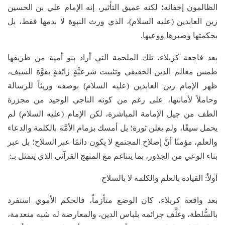
الظالمون إخفائه؛ لكنه عميق التأثير، إنه الإمام علي بن الحسين
زين العابدين (عليه السلام)، الذي ورث النبوة لا بدمها فقط، بل
بحكمتها وصبرها ووعيها.
بعد فاجعة كربلاء، تلك الملحمة التي أراد بنو أمية من طريقها
طمس معالم الدين الحقيقي وتثبيت شرعيَّةٍ زائفةٍ بقوَّة السيف،
ظهر الإمام زين العابدين (عليه السلام) بوصفه وريثاً للرسالة
وحاملاً لأمانتها، على رغم من كونه الناجي الوحيد من مجزرة
الطف من جيل الإمامة المباشرة، لكن الإمام (عليه السلام) لم
يحمل سيفًا، ولم يعلن ثورة؛ بل أمسك بزمام الأمَّة بالكلمة والدعاء
والعلم، مؤمنًا أنَّ إصلاح المجتمع لا يكون دائمًا عبر السلاح؛ بل عبر
بناء الوعي من الجذور، بما يتناغم مع المنهج القرآني الذي يتمثل بـ:
أولاً: القيادة بالعلم والكلمة لا بالسلاح
بعد واقعة كربلاء، كان الوضع متأزماً، فالحكم الأموي استفرد
بالسُّلطة، وغلَّف جرائمه بلباس الدين، والمعارضة له شبه منعدمة،