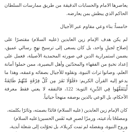
يعاصرها الامام والحسابات الدقيقة من طريق ممارسات السلطان
الحاكم الذي يبطش بمن يعارضه.
خامساً: بناء وعي مقاوم عبر الأجيال
لم يكن هدف الإمام زين العابدين (عليه السلام) مقتصرًا على
إصلاح لجيلٍ واحد، بل كان يسعى إلى ترسيخ نهجٍ رسالي عميق،
يضمن استمرارية الدين في صورته المحمدية الأصيلة، فعمل على
إعداد نخبةٍ من الفقهاء والمحدّثين وأهل البصيرة، ممن حملوا أمانة
العلم، وصانوا تراث النبوة، ونقلوه للأجيال بصفائه وعمقه، وهذا ما
يدعو إليه القرآن الكريم: ﴿فَلَوْلَا نَفَرَ مِن كُلِّ فِرْقَةٍ مِّنْهُمْ طَائِفَةٌ
لِّيَتَفَقَّهُوا فِي الدِّينِ﴾ التوبة: 122، فالتفقه لا يعني فقط معرفة
الأحكام، بل الوعي بالدين بوصفه منهجاً حياتياً.
كان الإمام زين العابدين (عليه السلام) قائدًا بصمته، وثائرًا بكلمته،
ومصلحًا بأدعيته، ورمزًا لصبرٍ فيه نَفَس الحسين(عليه السلام)
وروح النبوة، وبفضله لم تمت كربلاء، بل تحوّلت إلى شعلة أبدية،