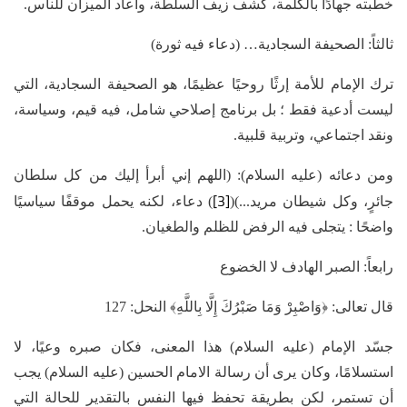
خطبته جهادًا بالكلمة، كشف زيف السلطة، وأعاد الميزان للناس.
ثالثاً: الصحيفة السجادية… (دعاء فيه ثورة)
ترك الإمام للأمة إرثًا روحيًا عظيمًا، هو الصحيفة السجادية، التي
ليست أدعية فقط ؛ بل برنامج إصلاحي شامل، فيه قيم، وسياسة،
ونقد اجتماعي، وتربية قلبية.
ومن دعائه (عليه السلام): (اللهم إني أبرأ إليك من كل سلطان
[3]
جائرٍ، وكل شيطان مريد...)(
) دعاء، لكنه يحمل موقفًا سياسيًا
واضحًا : يتجلى فيه الرفض للظلم والطغيان.
رابعاً: الصبر الهادف لا الخضوع
قال تعالى: ﴿وَاصْبِرْ وَمَا صَبْرُكَ إِلَّا بِاللَّهِ﴾ النحل: 127
جسّد الإمام (عليه السلام) هذا المعنى، فكان صبره وعيًا، لا
استسلامًا، وكان يرى أن رسالة الامام الحسين (عليه السلام) يجب
أن تستمر، لكن بطريقة تحفظ فيها النفس بالتقدير للحالة التي