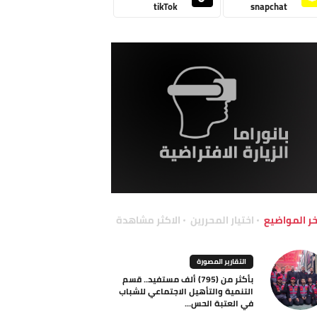
tikTok
snapchat
خر المواضيع
اختيار المحررين
الاكثر مشاهدة
التقارير المصورة
بأكثر من (795) ألف مستفيد.. قسم
التنمية والتأهيل الاجتماعي للشباب
في العتبة الحس...