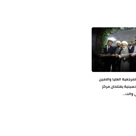
لمرجعية العليا والامين
لحسينية يفتتحان مركز
والت...