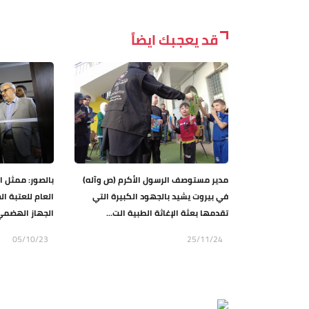
قد يعجبك ايضاً
مدير مستوصف الرسول الأكرم (ص وآله)
بالصور: ممثل ا
في بيروت يشيد بالجهود الكبيرة التي
العام للعتبة ا
تقدمها بعثة الإغاثة الطبية الت...
الجهاز الهضمي 
05/10/23
25/11/24