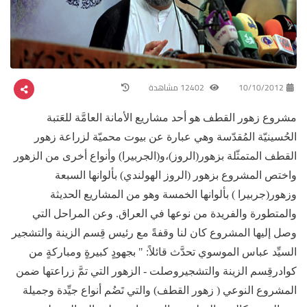
10/10/2012
12402 مشاهدة
مشروع زهور القطف هو أحد مشاريع الأمانة العامَّة للعَتبة
الحُسينيّة المُقدّسة وهي عبارة عن بيوت محميّة لزراعة زهور
القطف المتمثّلة بزهور(الروز)،و(الجربيرا) وأنواع أخرى من الزهور
واختص المشروع بزهور (الروز الهولندي) بألوانها السبعة
وزهور(جربيرا ) بألوانها الخمسة وهو من المشاريع الحديثة
والمتطورة والفريدة من نوعها في العراق. وعن المراحل التي
وصل إليها المشروع كان لنا وقفةً مع رئيس قِسم الزينة والتشجير
السيِّد عباس الموسوي تحدَّث قائلاً: " بجهودٍ كبيرةٍ ومباركةٍ من
كوادرقِسم الزينة والتشجيروصلت - الزهور التي تمَّ زراعتها ضمن
المشروع النوعي ( زهور القطف) والتي تَضُم أنواع جيِّدة وجميلة