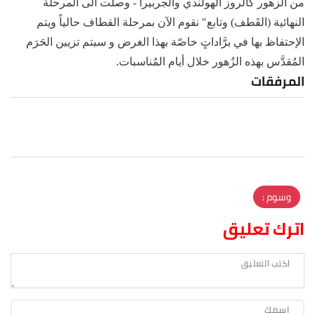
من الزهور كالروز الهولندي والجربيرا - وصلت الى المرحلة
النهائية (القَطف) وتابع" نقوم الآن بمرحلة القطاف حالياً ويتم
الإحتفاظ بها في برَّاداتٍ خاصّة بهذا الغرض و سيتم تزيين الحَرَم
المُقدَّس بهذه الزُهور خلال أيام المُناسبات.
المرفقات
وسوم :
اترك تعليق