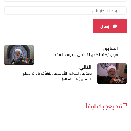
ارسال
السابق
فَرِش أرضيّة الصَحن الحُسيني الشريف بالسجَّاد الجديد ‏
التالي
وفدٌ من الموالين التُونسیین يتشرَّف بزيارة الإمام
الحُسين (عليه السلام)
قد يعجبك ايضاً