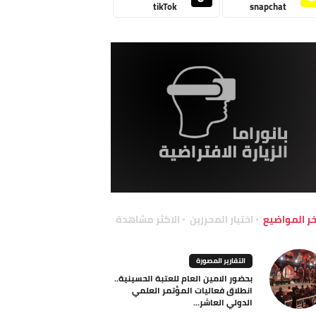
tikTok
snapchat
خر المواضيع
اختيار المحررين
الاكثر مشاهدة
التقارير المصورة
بحضور الامين العام للعتبة الحسينية..
انطلاق فعاليات المؤتمر العلمي
الدولي العاشر...