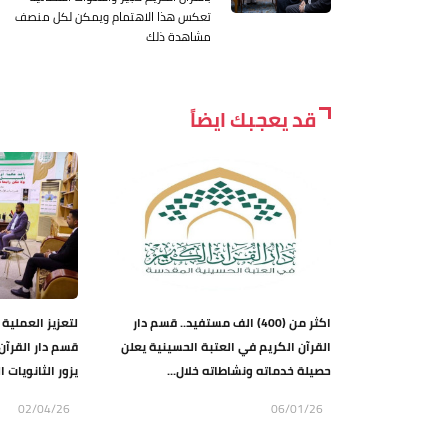
تعكس هذا الاهتمام ويمكن لكل منصف
مشاهدة ذلك
قد يعجبك ايضاً
اكثر من (400) الف مستفيد.. قسم دار
لتعزيز العملية 
القرآن الكريم في العتبة الحسينية يعلن
قسم دار القرآن
حصيلة خدماته ونشاطاته خلال...
يزور الثانويات ال
02/04/26
06/01/26