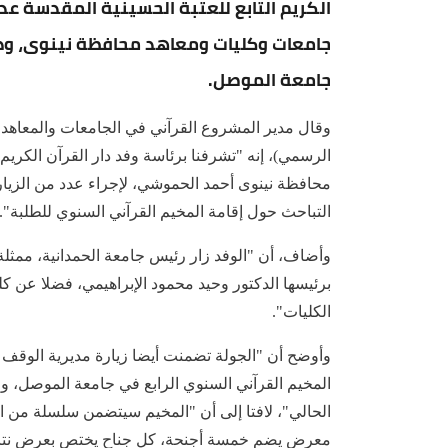
الكريم التابع للعتبة الحسينية المقدسة عدد
جامعات وكليات ومعاهد محافظة نينوى، وذل
جامعة الموصل.
وقال مدير المشروع القرآني في الجامعات والمعاهد
الرسمي)، إنه "تشرفنا برئاسة وفد دار القرآن الكريم
محافظة نينوى أحمد الحموشي، لإجراء عدد من الزيار
التباحث حول إقامة المخيم القرآني السنوي للطلبة".
وأضاف، أن "الوفد زار رئيس جامعة الحمدانية، ممثلة
برئيسها الدكتور وحيد محمود الإبراهيمي، فضلا عن كل
الكليات".
وأوضح أن "الجولة تضمنت أيضا زيارة مديرية الوقف 
المخيم القرآني السنوي الرابع في جامعة الموصل، و
الحالي"، لافتا إلى أن "المخيم سيتضمن سلسلة من ال
معرض يضم خمسة أجنحة، كل جناح يختص بعرض نتاجات