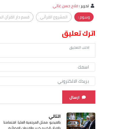
تحرير
:
فلاح حسن غالي
وسوم :
المشروع القرآني
قسم دار القرآن الك
اترك تعليق
ارسال
التالي
بالفيديو: ممثل المرجعية العليا: اهتمامنا
بالقرآن الكريم كبير والقنوات الفضائية