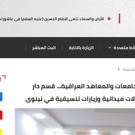
الأرض والسماء تنعى الامام الحسين (عليه السلام) في عاشوراء
ئط متعددة
الزيارة بالانابة
البث المباشر
مقدسة
ا
معات والمعاهد العراقية... قسم دار
لات ميدانية وزيارات تنسيقية في نينوى