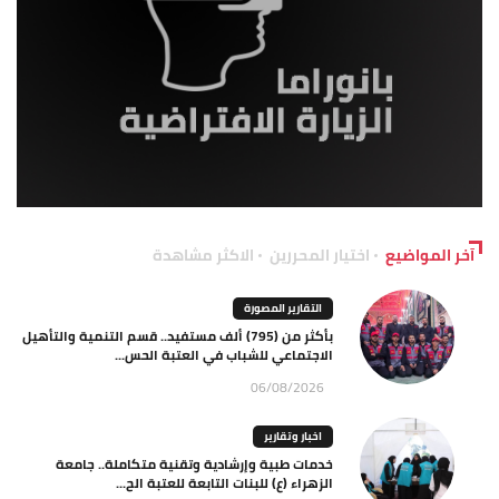
آخر المواضيع
اختيار المحررين
الاكثر مشاهدة
التقارير المصورة
بأكثر من (795) ألف مستفيد.. قسم التنمية والتأهيل
الاجتماعي للشباب في العتبة الحس...
06/08/2026
اخبار وتقارير
خدمات طبية وإرشادية وتقنية متكاملة.. جامعة
الزهراء (ع) للبنات التابعة للعتبة الح...