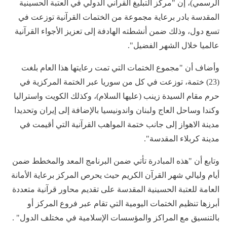
الرسمي)، إن "مركز التبليغ القرآني الدولي في العتبة الحسينية
المقدسة بادر برعاية مجموعة من الختمات القرآنية توزعت في
تسع دول، وذلك ضمن أنشطته الهادفة إلى تعزيز الأجواء القرآنية
عالميا خلال الشهر الفضيل".
وأضاف أن "مجموع الختمات التي تمت رعايتها هذا العام بلغت
(23) ختمة، توزعت في كل من سوريا عبر الختمة المركزية في
حرم مقام السيدة زينب (عليها السلام)، وكذلك الكويت واستراليا
وكندا وساحل العاج ولبنان واندونيسيا بالإضافة إلى إيران وتحديدا
مدينة الاهواز إلى جانب ختمة المواهب القرآنية التي أقيمت في
مدينة كربلاء المقدسة".
وتابع أن "هذه المبادرة تأتي ضمن البرنامج المعد والمخطط ضمن
أيام وليالي شهر القرآن الكريم حيث يحرص المركز برعاية الأمانة
العامة للعتبة الحسينية المقدسة على تقديم محاور قرآنية متعددة
أبرزها تنظيم الختمات اليومية التي تقام عبر فروع المركز أو
بالتنسيق مع المراكز والمؤسسات الإسلامية في مختلف الدول" .