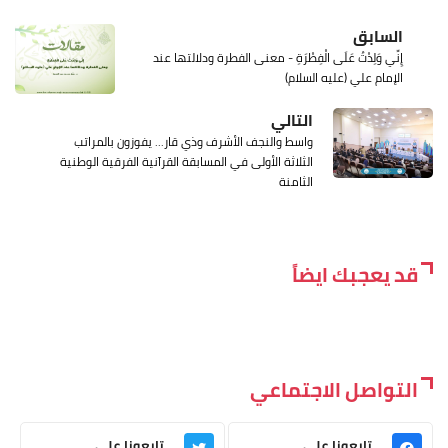
السابق
إِنِّي وَلِدْتُ عَلَى الْفِطْرَةِ - معنى الفطرة ودلالتها عند
الإمام علي (عليه السلام)
التالي
واسط والنجف الأشرف وذي قار... يفوزون بالمراتب
الثلاثة الأولى في المسابقة القرآنية الفرقية الوطنية
الثامنة
قد يعجبك ايضاً
التواصل الاجتماعي
تابعونا على
تابعونا على