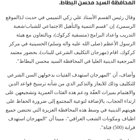
المحافظة السيد محسن البطاط.
وقال رئيس القسم الأستاذ علي زكي التميمي في حديث لـ(الموقع
الرسمي)، إن "قسم التنمية والتأهيل الاجتماعي للشباب/شعبة
التدريب واعداد البرامج (منسقية كركوك)، وبالتعاون مع هيئة
الرسول الأعظم (صلى الله عليه واله وسلم) الحسينية في مركز
كركوك، اقام (مهرجان التكليف الشرعي للبنات)، بحضور معتمد
المرجعية الدينية العليا في المحافظة السيد محسن البطاط".
وأضاف، أن "المهرجان استهدف الفتيات بدخولهن السن الشرعي
للتكليف وذلك للايعاز والتذكير الذي من شأنه ترسيخ قواعد الدين
والاهتمام بميراث العفّة ودعم هذه الفئات العمرية وتشجيعهن على
ارتداء الحجاب، بالإضافة لتوعية المجتمع إلى ضرورة الحفاظ على
هويتهم الدينية في وسط هذه المحافظة العزيزة التي تحتضن جميع
اطياف ومكونات الشعب العراقي"، مبينا أن "المهرجان استهدف
قرابة (500) فتاة".