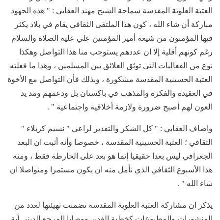
العتبة العلوية المقدسة سماحة الشيخ مهند العقابي : " هذه الجهود
مباركة أن شاء الله ، كون هذا الملتقى الثقافي يقام في بلاد يكثر
فيها المؤمنون من شيعة أمير المؤمنين علي عليه الصلاة والسلام
رغم كونهم أقلية إلا ان عددهم يستوجب منا هذا التواصل وهكذا
نوع من الفعاليات التي توثق العلائق بين المسلمين ، وهذا ما فعلته
العتبة الحسينية المقدسة مشكورة ، وبذلك فأن التواصل مع الأخوة
في العقيدة والفكرة والمذهب في باكستان بل ودعمهم ومد يد
العون لهم أصبح ضرورة ولازمة أخلاقية واجتماعية " .
واضاف العقابي : " كل الشكر والتقدير لراعي " نسيم كربلاء "
الثقافي ؛ العتبة الحسينية المقدسة ، خصوصا وأنه أثبت ان البعد
الجغرافي ليس بعدا حقيقيا إنما هو بعد على الخارطة فقط ، ومنه
هذا الأسبوع الثقافي الذي نأمل منه ان يكون مستمرا ومتواصلا ان
شاء الله " .
يذكر ان مشاركة العتبة العلوية المقدسة تضمنت تهيئتها لعدد من
المنشورات والمطبوعات كخطبة الغدير ووصايا المرجع الديني أية