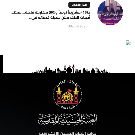
اخبار وتقارير
بـ(18) مشروعاً نوعياً و(80) مشاركة فاعلة… معهد
أديبات الطف يعلن حصيلة خدماته في...
08/08/2026
بوابة الامام الحسين الالكترونية