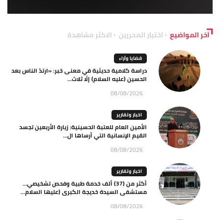
آخر المواضيع
اختيار المحررين
الاكثر مشاهدة
قضايا وآراء
دراسة كلامية حديثية في معنى خبر: «ارتدّ الناس بعد
الحسين (عليه السلام) إلّا ثلاث...
08/08/2026
اخبار وتقارير
الأمين العام للعتبة الحسينية: زيارة الأربعين تجسد
القيم الإنسانية التي أرساها ال...
08/08/2026
اخبار وتقارير
أكثر من (37) ألف خدمة طبية وفحص تشخيصي…
مستشفى السيدة خديجة الكبرى (عليها السلام...
08/08/2026