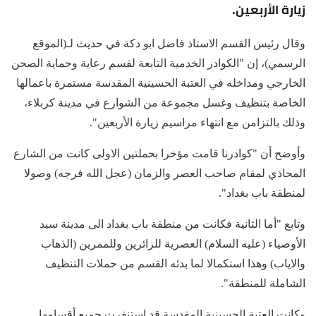
زيارة الأربعين.
وقال رئيس القسم الاستاذ فاضل ابو دكة في حديث لـ(الموقع
الرسمي)، إن "الكوادر الخدمية التابعة لقسم رعاية وحماية الصحن
الخارجي ومداخله في العتبة الحسينية المقدسة مستمرة باعمالها
الخاصة بتنظيف وغسل مجموعة من الشوارع في مدينة كربلاء،
وذلك بالتزامن مع انتهاء مراسيم زيارة الأربعين".
وأوضح أن "كوادرنا قامت مؤخرا بحملتين الاولى كانت من الشارع
المحاذي لمقام صاحب العصر والزمان (عجل الله فرجه) وصولا
لمنطقة باب بغداد".
وتابع "أما الثانية فكانت من منطقة باب بغداد الى مدينة سيد
الأوصياء (عليه السلام) العصرية للزائرين وللممرين (الذهاب
والاياب) وهذا استكمالا لما بدئه القسم من حملات التنظيف
الشاملة للمنطقة".
وكانت العتبة الحسينية المقدسة قد استنفرت جميع أقسامها