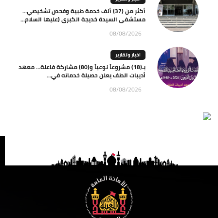
أكثر من (37) ألف خدمة طبية وفحص تشخيصي…
مستشفى السيدة خديجة الكبرى (عليها السلام...
08/08/2026
اخبار وتقارير
بـ(18) مشروعاً نوعياً و(80) مشاركة فاعلة… معهد
أديبات الطف يعلن حصيلة خدماته في...
08/08/2026