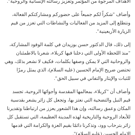
الأهداف المرجوة من المؤتمر وتعزيز رسالته الإنسانية والروحية".
وأضاف "شكراً لكم جميعاً على حضوركم ومشاركتكم الفعالة،
ونتطلع إلى المزيد من الفعاليات والنشاطات التي تعزز من قيم
الزيارة الأربعينية".
إلى ذلك، قال الدكتور حسن بوزيدان في كلمة الوفود المشاركة،
"منذ اللحظة الأولى التي دخلنا فيها كربلاء، شعرنا بالاطمئنان
والروحانية التي لا يمكن وصفها بكلمات، فكيف لا نشعر بذلك، وهي
تحتضن ضريح الإمام الحسين (عليه السلام)، الذي يمثل رمزًا
للثبات والإيثار والتفاني في سبيل الحق".
وأضاف أن "كربلاء، بمعالمها المقدسة وأجوائها الروحية، تجسد
قيم النبل والتضحية التي نعتز بها، وتجعل كل زائر يشعر بقدسية
المكان وعمق رسالته، وإن هذا الشعور يعزز من ارتباطنا وتقديرنا
للأبعاد الروحية والتاريخية لهذه المدينة العظيمة، التي تستقبل كل
زائر بترحاب وود، وتذكرنا دائمًا بقيم العزة والكرامة التي قدمها
الإمام الحسين (عليه السلام)".