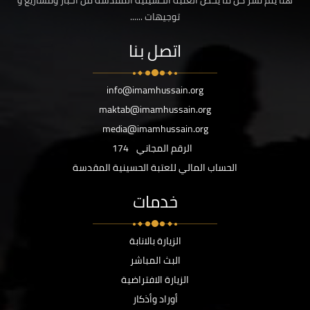
هنا يتم نشر كل ما يخص العتبة الحسينية المقدسة من اخبار ومشاريع و
توجيهات ......
اتصل بنا
info@imamhussain.org
maktab@imamhussain.org
media@imamhussain.org
الرقم المجاني
174
الحساب المالي للعتبة الحسينية المقدسة
خدمات
الزيارة بالانابة
البث المباشر
الزيارة الافتراضية
أوراد وأذكار