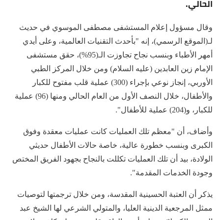
الحالي.
وقال مسؤول إعلام المستشفى مصطفى الموسوي في حديث
لـ(الموقع الرسمي)، إنه "بأحدث التقنيات العالمية، وعلى أيدي
أمهر الأطباء وبنسب نجاح تجاوزت الـ(95%)، حقق مستشفى
الإمام زين العابدين (عليه السلام) ومن خلال المركز الطبي
الأوربي، إنجاز نوعي بإجراء (300) عملية قلب مفتوح للكبار
والأطفال، خلال النصف الأول من العام الحالي ومنها (96) عملية
للكبار، و(204) عملية للأطفال".
وأضاف، أن "معظم تلك العمليات كانت عمليات معقدة وفوق
الكبرى وبنسب خطورة عالية، خاصة حالات الأطفال حديثي
الولادة، بيد أن تلك العمليات تكللت بالنجاح بجهود الفريق المختص
وجودة الخدمات المقدمة".
يذكر أن العتبة الحسينية المقدسة، ومن خلال ترجمتها لتوصيات
ممثل المرجعية الدينية العليا، والمتولي الشرعي لها الشيخ عبد