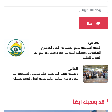
ارسال
السابق
العتبة الحسينية تفتتح معهد نور الإمام الكاظم (ع)
للمكفوفين وضعاف البصر في بغداد وتعلن عن فتح باب
التقديم للطلبة
التالي
بالفيديو: ممثل المرجعية العليا يستقبل المشاركين في
جائزة كربلاء الدولية الثالثة لتلاوة القرآن الكريم وحفظه
قد يعجبك ايضاً