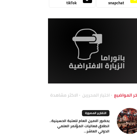
tikTok
snapchat
خر المواضيع
اختيار المحررين
الاكثر مشاهدة
التقارير المصورة
بحضور الامين العام للعتبة الحسينية..
انطلاق فعاليات المؤتمر العلمي
الدولي العاشر...