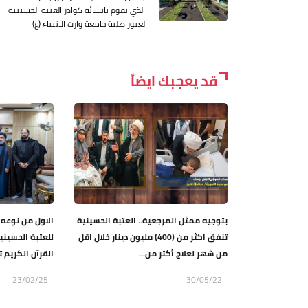
الذي تقوم بانشائه كوادر العتبة الحسينية
لعبور طلبة جامعة وارث الانبياء (ع)
قد يعجبك ايضاً
بتوجيه ممثل المرجعية.. العتبة الحسينية
الاول من نوعه 
تنفق اكثر من (400) مليون دينار خلال اقل
للعتبة الحسيني
من شهر لعلاج أكثر من...
القرآن الكريم ت
23/02/25
30/05/22