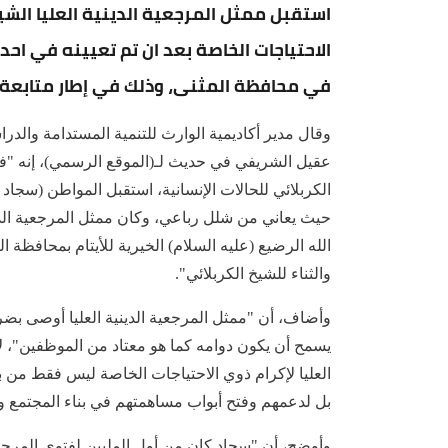
استقبل ممثل المرجعية الدينية العليا الش
الاحتياجات الخاصة بعد ان تم تعيينه في ا
في محافظة المثنى، وذلك في إطار متابعة ال
وقال مدير أكاديمية الوارث للتنمية المستدامة والدرا
عقيل الشريفي في حديث لـ(الموقع الرسمي)، إنه "في إ
الكربلائي للحالات الإنسانية، استقبل المواطن (سجاد
الله الرضيع (عليه السلام) الخيرية للأيتام بمحافظة ال
والثناء للشيخ الكربلائي".
وأضاف، أن "ممثل المرجعية الدينية العليا أوصى ب
يسمح أن يكون دوامه كما هو معتاد من الموظفين"، لا
العليا لإكرام ذوي الاحتياجات الخاصة ليس فقط من 
بل لدعمهم وفتح أبواب مساهمتهم في بناء المجتمع 
وأوضح، أن "سجاد كان من أول الملبين لفتوى المرجعية