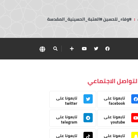
:
#وفاء_للحسين #العتبة_الحسينية_المقدسة
لتواصل الاجتماعي
تابعونا على
تابعونا على
twitter
facebook
تابعونا على
تابعونا على
telegram
youtube
تابعونا على
تابعونا على