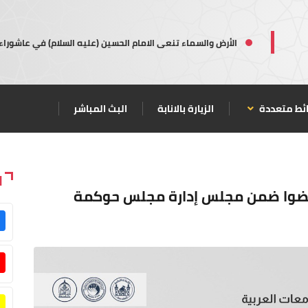
الأرض والسماء تنعى الامام الحسين (عليه السلام) في عاشوراء
ئط متعددة
الزيارة بالانابة
البث المباشر
ا
ع) عضوا ضمن مجلس إدارة مجلس حوكمة