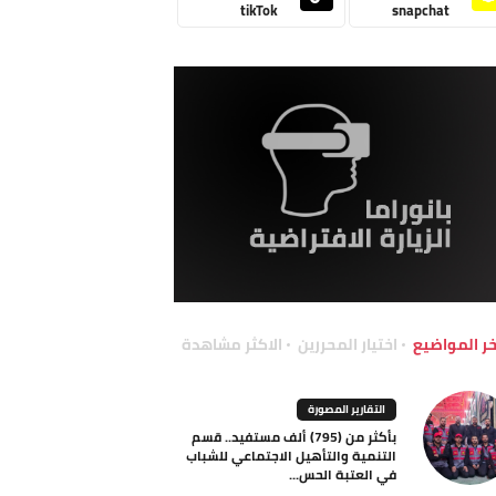
tikTok
snapchat
خر المواضيع
اختيار المحررين
الاكثر مشاهدة
التقارير المصورة
بأكثر من (795) ألف مستفيد.. قسم
التنمية والتأهيل الاجتماعي للشباب
في العتبة الحس...