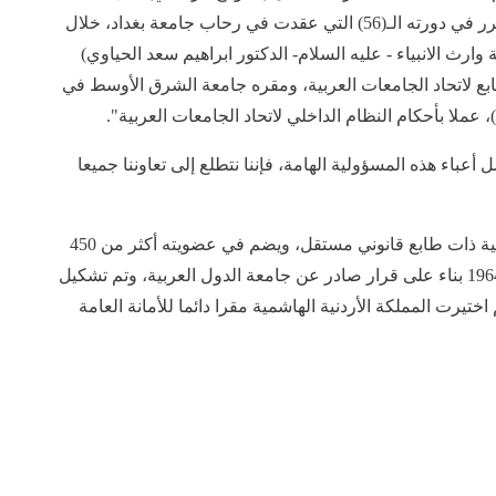
منها، إن "المؤتمر العام لاتحاد الجامعات العربية قد قرر في دورته الـ(56) التي عقدت في رحاب جامعة بغداد، خلال
تياركم (رئيس جامعة وارث الانبياء - عليه السلام- الدكتور ابراهيم سعد الحياوي)
ع لاتحاد الجامعات العربية، ومقره جامعة الشرق الأوسط في
أعباء هذه المسؤولية الهامة، فإننا نتطلع إلى تعاوننا جميعا
يذكر أن اتحاد الجامعات العربية هو منظمة غير حكومية ذات طابع قانوني مستقل، ويضم في عضويته أكثر من 450
جامعة عربية في الوقت الحالي، تأسس الاتحاد عام 1964 بناء على قرار صادر عن جامعة الدول العربية، وتم تشكيل
العامة المؤقتة في القاهرة في عام 1969، وثم اختيرت المملكة الأردنية الهاشمية مقرا دائما للأمانة العامة