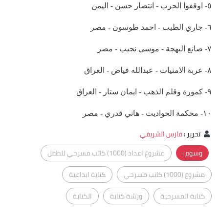
٥- اوقفوا الحرب - انتصار حسن - اليمن
٦- جاري الطيب - احمد طوسون - مصر
٧- صانع البهجة - موسى نجيب - مصر
٨- عربة الامنيات - عبدالله فياض - العراق
٩- كمورة وقلم الذهب - ايمان ستار - العراق
١٠- محكمة الحواديت - هاني قدري - مصر
تحرير
:
فارس الشريفي
وسوم :
مشروع اعداد (1000) كاتب مسرحي للطفل
مشروع (1000) كاتب مسرحي
كتابة ابداعية
كتابة المسرحية
ورشة كتابة
الكتابة