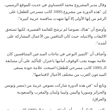
وقال مدير المشروع محمد الحسناوي في حديث للموقع الرسمي،
إن "هذه الدورة من مشروع (1000 كاتب مسرحي للطفل) على
الرغم من إنها الأولى إلا أنها شهدت منافسة عربية كبيرة".
وأوضح أن "هناك نصوصا لم ترشح للقائمة القصيرة، لكنها تستحق
الالتفات والانتباه، حيث كان التنافس بين الأعمال المشاركة على
أشده".
وأضاف أن "التميز النوعي في نتاجات المبدعين المتنافسين كان
علامة مهمة يجب الوقوف أمامها باعتزاز، للتأكيد على أن مسابقة
الـ (1000 كاتب مسرحي للطفل) اصبحت علامة جودة يسعى
المبدعون العرب من مختلف الأجيال لاقتناصها".
وتابع أنه "في هذه الدورة شاركت نصوص عربية من (مصر وتونس
والجزائر وسوريا واليمن وليبيا ولبنان والمغرب والسعودية
والعراق).
والجدير بالذكر أن من أهم أهداف مشروع الـ (1000 كاتب مسرحي