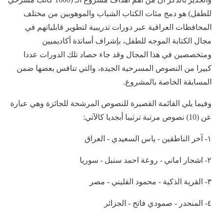
للطفل) هو دمج مئات الكتاب الشباب والموهوبين من مختلف
المحافظات العراقية عبر دورات تدريبية لتطوير قابلياتهم في
مجال الكتابة الموجه للطفل، بإشراف أساتذة أكاديميين
ومتخصصين في هذا المجال وقد جاء حصاد تلك الدورات عددا
كبيرا من النصوص المسرحية الجيدة، والتي تنافس بعضها ضمن
المسابقة الخاصة بالمشروع.
وفيما يلي القائمة القصيرة للنصوص المرشحة للجائزة وهي عبارة
عن (10) نصوص مرتبة ترتيبا أبجديا كالآتي:
١- آخر الناطقين - ياس السعيدي - العراق
٢- اشجار اماني - روعة احمد سنبل - سوريا
٣- القرية الذكية - محمود القليني - مصر
٤- المنحدر - صمودي فاتح - الجزائر