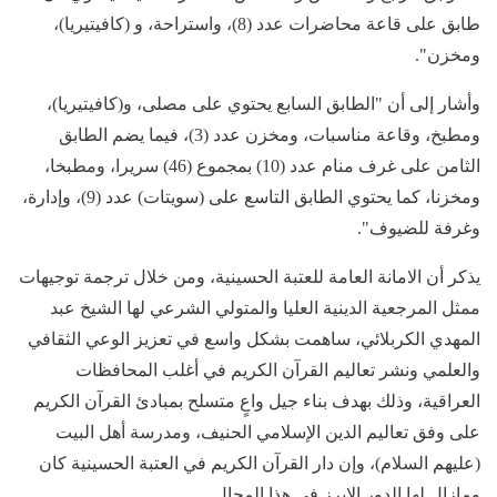
طابق على قاعة محاضرات عدد (8)، واستراحة، و (كافيتيريا)،
ومخزن".
وأشار إلى أن "الطابق السابع يحتوي على مصلى، و(كافيتيريا)،
ومطبخ، وقاعة مناسبات، ومخزن عدد (3)، فيما يضم الطابق
الثامن على غرف منام عدد (10) بمجموع (46) سريرا، ومطبخا،
ومخزنا، كما يحتوي الطابق التاسع على (سويتات) عدد (9)، وإدارة،
وغرفة للضيوف".
يذكر أن الامانة العامة للعتبة الحسينية، ومن خلال ترجمة توجيهات
ممثل المرجعية الدينية العليا والمتولي الشرعي لها الشيخ عبد
المهدي الكربلائي، ساهمت بشكل واسع في تعزيز الوعي الثقافي
والعلمي ونشر تعاليم القرآن الكريم في أغلب المحافظات
العراقية، وذلك بهدف بناء جيل واعٍ متسلح بمبادئ القرآن الكريم
على وفق تعاليم الدين الإسلامي الحنيف، ومدرسة أهل البيت
(عليهم السلام)، وإن دار القرآن الكريم في العتبة الحسينية كان
ومازال لها الدور الابرز في هذا المجال.