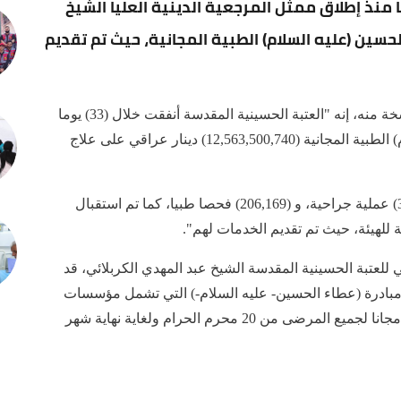
يار دينار عراقي، وذلك خلال (33) يوما منذ إطلاق ممثل المرجعية الدينية العليا الشيخ
لحسين (عليه السلام) الطبية المجانية، حيث تم تقديم
وقالت الهيئة في بيان حصل الموقع الرسمي على نسخة منه، إنه "العتبة الحسينية المقدسة أنفقت خلال (33) يوما
منذ أنطلاق مبادرة عطاء الإمام الحسين (عليه السلام) الطبية المجانية (12,563,500,740) دينار عراقي على علاج
وأوضحت أنه "تم خلال هذه الأيام الـ(33) اجراء (3.682) عملية جراحية، و (206,169) فحصا طبيا، كما تم استقبال
 للعتبة الحسينية المقدسة الشيخ عبد المهدي الكربلائي، قد
 آب/ أغسطس 2023، عن إطلاق مبادرة (عطاء الحسين- عليه السلام-) التي تشمل مؤسسات
العتبة الحسينية الصحية، حيث تقدم الخدمات الطبية مجانا لجميع المرضى من 20 محرم الحرام ولغاية نهاية شهر