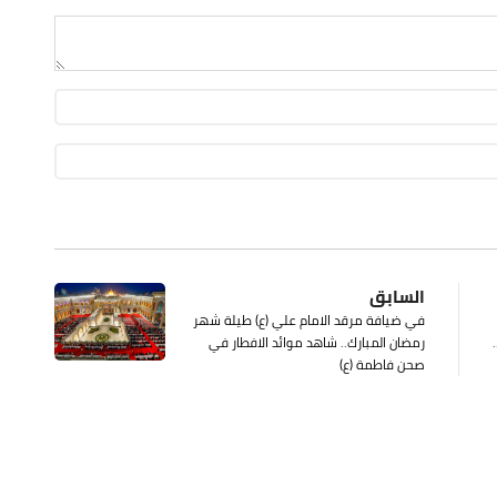
السابق
في ضيافة مرقد الامام علي (ع) طيلة شهر
را..
رمضان المبارك.. شاهد موائد الافطار في
صحن فاطمة (ع)