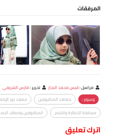
المرفقات
مراسل
:
قيس محمد النجار
تحرير
:
فارس الشريفي
وسوم :
معاهد المكفوفين
معهد نور الإمام
مسابقة الخطابة والشعر
المكفوفين وضعاف البصر
اترك تعليق