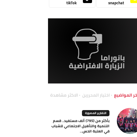
tikTok
snapchat
خر المواضيع
اختيار المحررين
الاكثر مشاهدة
التقارير المصورة
بأكثر من (795) ألف مستفيد.. قسم
التنمية والتأهيل الاجتماعي للشباب
في العتبة الحس...