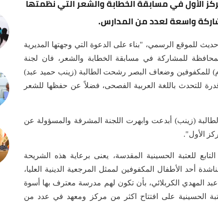
كز الأول في مسابقة الخطابة والشعر التي نظمتها
شاركة واسعة لعدد من المدارس.
ث للموقع الرسمي، "بناء على الدعوة التي وجهتها المديرية
لمحافظة للمشاركة في مسابقة الخطابة والشعر، فان لجنة
ام) للمكفوفين وضعاف البصر رشحت الطالبة (زينب حميد عبد)
درة للتحدث باللغة العربية الفصحى، فضلاً عن حفظها للشعر
لطالبة (زينب) أبدعت وابهرت اللجنة المشرفة والمسؤولة عن
كز الأول".
التابع للعتبة الحسينية المقدسة، يعنى برعاية هذه الشريحة
شدة أحد الأطفال المكفوفين لممثل المرجعية الدينية العليا،
عبد المهدي الكربلائي، بأن تكون لهم مدرسة معترف بها أسوة
تبة الحسينية على افتتاح اكثر من مركز ومعهد في عدد من