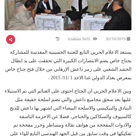
30/10/2015
3455 مشاهدة
يستعد الاعلام الحربي التابع للعتبة الحسينية المقدسة للمشاركة
بجناح خاص يضم الانتصارات الكبيرة التي تحققت على يد ابطال
الحشد الشعبي على زمر داعش الإرهابي من خلال فتح جناح خاص
بمعرض بغداد الدولي غدا الاحد 1 /11/ 2015 .
وبين الاعلام الحربي ان الجناح احتوى على الغنائم التي تم الاستيلاء
عليها بعد سحق مجاميع داعش والتي تضم اسلحة خفيفة مثل
البنادق والبيكيسي والاسلحة البيضاء التي اشتهر بها داعش للذبح
كالسيوف والسكاكين والخناجر، فضلا عن الاحزمة الناسفة
والادوات المفخخة من هواتف نقالة ومساطر وخرز مفخخة تم
تفكيكها في وقت سابق من قبل الجهد الهندسي التابع للواء علي