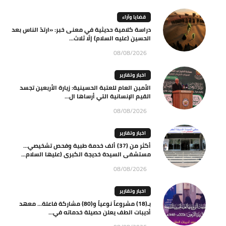
قضايا وآراء
دراسة كلامية حديثية في معنى خبر: «ارتدّ الناس بعد
الحسين (عليه السلام) إلّا ثلاث...
08/08/2026
اخبار وتقارير
الأمين العام للعتبة الحسينية: زيارة الأربعين تجسد
القيم الإنسانية التي أرساها ال...
08/08/2026
اخبار وتقارير
أكثر من (37) ألف خدمة طبية وفحص تشخيصي…
مستشفى السيدة خديجة الكبرى (عليها السلام...
08/08/2026
اخبار وتقارير
بـ(18) مشروعاً نوعياً و(80) مشاركة فاعلة… معهد
أديبات الطف يعلن حصيلة خدماته في...