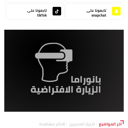
تابعونا على
تابعونا على
tikTok
snapchat
آخر المواضيع
اختيار المحررين
الاكثر مشاهدة