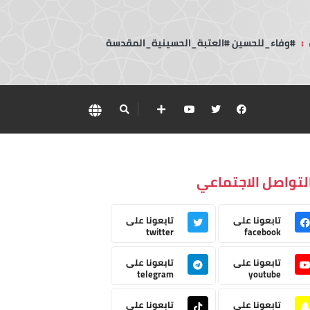
:
#وفاء_للحسين #العتبة_الحسينية_المقدسة
لتواصل الاجتماعي
تابعونا على
تابعونا على
twitter
facebook
تابعونا على
تابعونا على
telegram
youtube
تابعونا على
تابعونا على