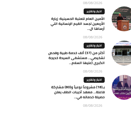
08/08/2026
اخبار وتقارير
الأمين العام للعتبة الحسينية: زيارة
الأربعين تجسد القيم الإنسانية التي
أرساها ال...
08/08/2026
اخبار وتقارير
أكثر من (37) ألف خدمة طبية وفحص
تشخيصي… مستشفى السيدة خديجة
الكبرى (عليها السلام...
08/08/2026
اخبار وتقارير
بـ(18) مشروعاً نوعياً و(80) مشاركة
فاعلة… معهد أديبات الطف يعلن
حصيلة خدماته في...
08/08/2026