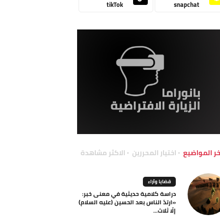
tikTok
snapchat
خر المواضيع
اختيار المحررين
الاكثر مشاهدة
قضايا وآراء
دراسة كلامية حديثية في معنى خبر:
«ارتدّ الناس بعد الحسين (عليه السلام)
إلّا ثلاث...