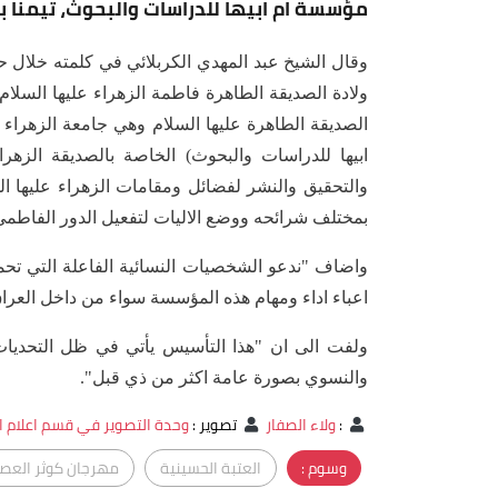
مؤسسة ام ابيها للدراسات والبحوث، تيمنا بح
وقال الشيخ عبد المهدي الكربلائي في كلمته خلال ح
ولادة الصديقة الطاهرة فاطمة الزهراء عليها السلام
الصديقة الطاهرة عليها السلام وهي جامعة الزهراء
ابيها للدراسات والبحوث) الخاصة بالصديقة الزهر
والتحقيق والنشر لفضائل ومقامات الزهراء عليها 
بمختلف شرائحه ووضع الاليات لتفعيل الدور الفاطم
واضاف "ندعو الشخصيات النسائية الفاعلة التي تح
اعباء اداء ومهام هذه المؤسسة سواء من داخل العراق
ولفت الى ان "هذا التأسيس يأتي في ظل التحديات ال
والنسوي بصورة عامة اكثر من ذي قبل".
:
ولاء الصفار
تصوير
:
وحدة التصوير في قسم اعلام ال
وسوم :
العتبة الحسينية
مهرجان كوثر العص