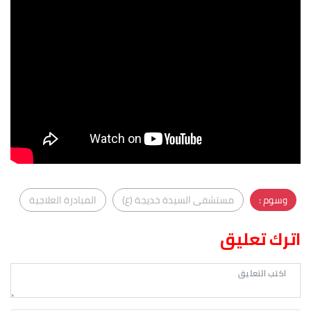
وسوم :
مستشفى السيدة خديجة (ع)
المبادرة العلاجية
اترك تعليق