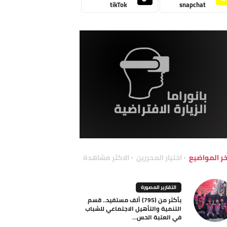
tikTok
snapchat
خر المواضيع
اختيار المحررين
الاكثر مشاهدة
التقارير المصورة
بأكثر من (795) ألف مستفيد.. قسم
التنمية والتأهيل الاجتماعي للشباب
في العتبة الحس...