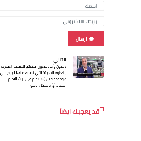
ارسال
التالي
باحثون وأكاديميون: مناهج التنمية البشرية
والعلوم الحديثة التي نسمع عنها اليوم هي
موجودة قبل (١٤٠٠) عام في تراث الامام
السجاد (ع) وبشكل اوسع
قد يعجبك ايضاً