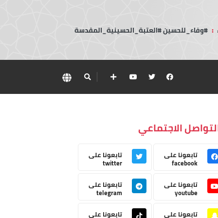
:
#وفاء_للحسين #العتبة_الحسينية_المقدسة
لتواصل الاجتماعي
تابعونا على
تابعونا على
twitter
facebook
تابعونا على
تابعونا على
telegram
youtube
تابعونا على
تابعونا على