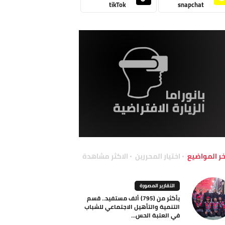
tikTok
snapchat
خر المواضيع
اختيار المحررين
الاكثر مشاهدة
التقارير المصورة
بأكثر من (795) ألف مستفيد.. قسم
التنمية والتأهيل الاجتماعي للشباب
في العتبة الحس...