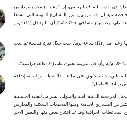
دان في حديث للموقع الرسمي، إن "مشروع مجمع ومدارس
حافظة ميسان يعد من بين ابرز المشاريع المهمة التي تنفذها
الأمانة العامة للعتبة الحسينية، مبينا ان المشروع ينفذ على ارض تبلغ مساحتها (28350م2) أي ما يعادل (11) دونم
وأوضح أن "الكوادر الهندسية والفنية متواصلة بأعمالها وعلى مدار (12) ساعة يوماً، حيث خلال فترة قياسية تم صب
ية".
ن المقبلين، حيث يحتوي على ملاعب للأنشطة الرياضية، إضافة
 برياض الاطفال".
ثل المرجعية الدينية العليا والمتولي الشرعي للعتبة الحسينية
لكثير من المشاريع الخدمية ومنها المجمعات السكنية والمدارس
 المحافظات العراقية وقد تم افتتاح بعض منها والبعض الآخر