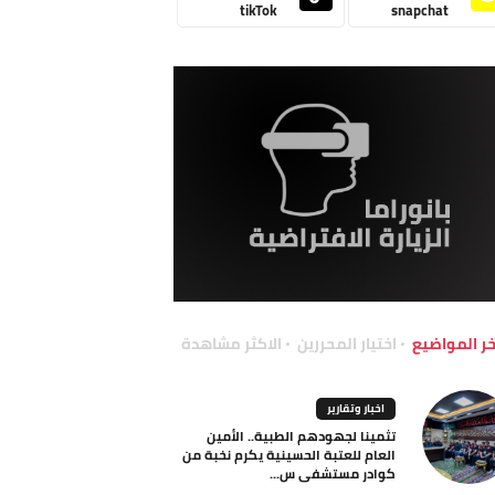
tikTok
snapchat
خر المواضيع
اختيار المحررين
الاكثر مشاهدة
اخبار وتقارير
تثمينا لجهودهم الطبية.. الأمين
العام للعتبة الحسينية يكرم نخبة من
كوادر مستشفى س...