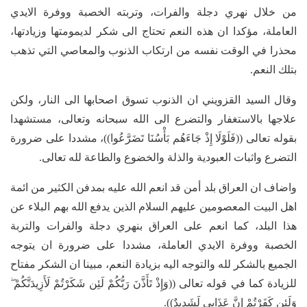
من خلال نهري دجلة والفرات، وتربته الخصبة ووفرة الايدي
العاملة، مؤكدا ان هذه النعم تحتاج الى شكر لديمومتها وزيادتها،
محذرا في الوقت نفسه من ارتكاب الذنوب والمعاصي التي تذهب
بتلك النعم.
وقال السيد القزويني ان الذنوب تسوق اصحابها الى النار، ولكن
علاجها بالاستغفار والتضرع الى الله سبحانه وتعالى، مستشهدا
بقوله تعالى ((فَلَوْلَا إِذْ جَاءَهُم بَأْسُنَا تَضَرَّعُوا))، مشددا على ضرورة
التضرع واثبات العبودية والذلة والخضوع والطاعة لله تعالى.
واضاف ان العراق بلد أمن قد انعم الله عليه بمدفن الكثير من ائمة
اهل البيت المعصومين عليهم السلام الذين يدفع الله بهم البلاء عن
هذا البلد، كما انعم على العراق بنهري دجلة والفرات والتربة
الخصبة ووفرة الايدي العاملة، مشددا على ضرورة ان يتوجه
الجميع بالشكر لله والتوجه اليه بزيادة النعم، مبينا ان الشكر مفتاح
للزيادة كما في قوله تعالى ((وَإِذْ تَأَذَّنَ رَبُّكُمْ لَئِن شَكَرْتُمْ لَأَزِيدَنَّكُمْ ۖ
وَلَئِن كَفَرْتُمْ إِنَّ عَذَابِي لَشَدِيدٌ)).