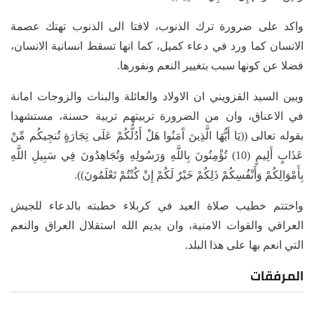
واكد على ضرورة ترك الذنوب، لافتا الى الذنوب تهتك عصمة
الانسان كما ورد في دعاء كميل، كما انها تسقط انسانية الانسان،
فضلا عن كونها سبب بتغيير النعم ونفورها.
وبين السيد القزويني ان الاولاد والعائلة والبنات والزوجات امانة
في الاعناق، وان من الضرورة تربيتهم تربية حسنة، مستشهدا
بقوله تعالى ((يَا أَيُّهَا الَّذِينَ آَمَنُوا هَلْ أَدُلُّكُمْ عَلَى تِجَارَةٍ تُنجِيكُم مِّنْ
عَذَابٍ أَلِيمٍ (10) تُؤْمِنُونَ بِاللَّهِ وَرَسُولِهِ وَتُجَاهِدُونَ فِي سَبِيلِ اللَّهِ
بِأَمْوَالِكُمْ وَأَنْفُسِكُمْ ذَلِكُمْ خَيْرٌ لَكُمْ إِنْ كُنْتُمْ تَعْلَمُونَ)).
واختتم خطيب صلاة العيد في كربلاء خطبته بالدعاء للجيش
العراقي والقوات الامنية، وان يديم الله استقلال العراق والنعم
التي انعم بها على هذا البلد.
المرفقات