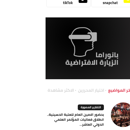
tikTok
snapchat
خر المواضيع
اختيار المحررين
الاكثر مشاهدة
التقارير المصورة
بحضور الامين العام للعتبة الحسينية..
انطلاق فعاليات المؤتمر العلمي
الدولي العاشر...