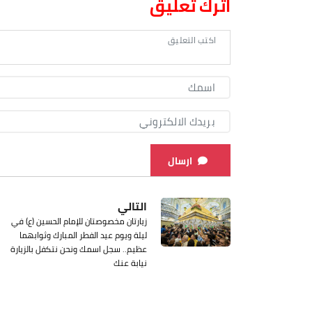
اترك تعليق
ارسال
التالي
زيارتان مخصوصتان للإمام الحسين (ع) في
ليلة ويوم عيد الفطر المبارك وثوابهما
عظيم.. سجل اسمك ونحن نتكفل بالزيارة
نيابة عنك