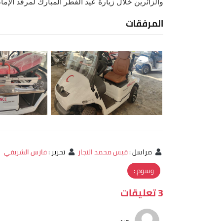
والزائرين خلال زيارة عيد الفطر المبارك لمرقد الإما
المرفقات
مراسل
:
قيس محمد النجار
تحرير
:
فارس الشريفي
وسوم :
3 تعليقات
حيدر