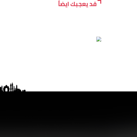
قد يعجبك ايضاً