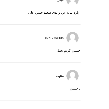
زيارة نيابة عن والدي سعيد حسن علي
07717750185
حسين كريم بطل
منتهى
ياحسين