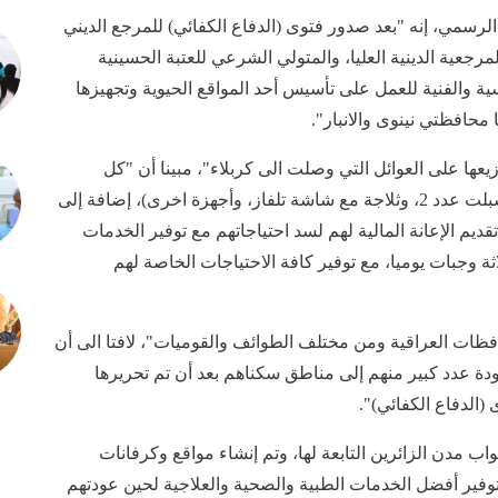
رسمي، إنه "بعد صدور فتوى (الدفاع الكفائي) للمرجع الديني
جعية الدينية العليا، والمتولي الشرعي للعتبة الحسينية
سية والفنية للعمل على تأسيس أحد المواقع الحيوية وتجهيزها
محافظتي نينوى والانبار".
ها على العوائل التي وصلت الى كربلاء"، مبينا أن "كل
كرفان يحتوي على غرفتين مجهزة بأحدث الأجهزة (سبلت عدد 2، وثلاجة مع شاشة تلفاز، وأجهزة اخرى)، إضافة إلى
قديم الإعانة المالية لهم لسد احتياجاتهم مع توفير الخدمات
لاثة وجبات يوميا، مع توفير كافة الاحتياجات الخاصة لهم
فظات العراقية ومن مختلف الطوائف والقوميات"، لافتا الى أن
ة على الرغم من عودة عدد كبير منهم إلى مناطق سكناهم بعد أن تم تحريرها
(الدفاع الكفائي)".
اب مدن الزائرين التابعة لها، وتم إنشاء مواقع وكرفانات
توفير أفضل الخدمات الطبية والصحية والعلاجية لحين عودتهم