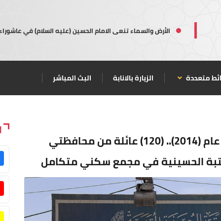
الأرض والسماء تنعى الامام الحسين (عليه السلام) في عاشوراء
ئط متعددة
الزيارة بالانابة
البث المباشر
ا
منذ استقبالها مئات العوائل النازحة عام (2014).. (120) عائلة من محافظتي
العتبة الحسينية في مجمع سكني متكامل