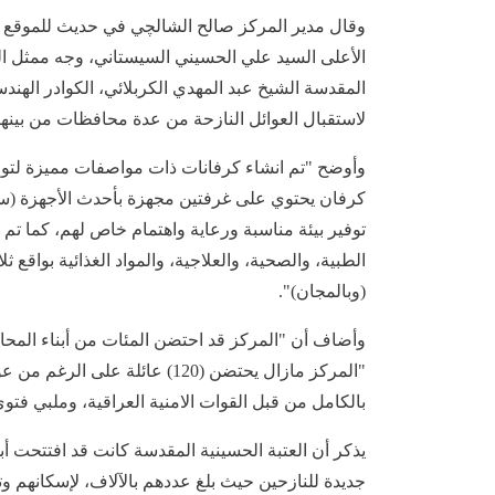
وقال مدير المركز صالح الشالچي في حديث للموقع ال
الأعلى السيد علي الحسيني السيستاني، وجه ممثل المر
المقدسة الشيخ عبد المهدي الكربلائي، الكوادر الهند
لاستقبال العوائل النازحة من عدة محافظات من بينها 
وأوضح "تم انشاء كرفانات ذات مواصفات مميزة لتوزيع
توفير بيئة مناسبة ورعاية واهتمام خاص لهم، كما تم ت
الطبية، والصحية، والعلاجية، والمواد الغذائية بواقع ث
(وبالمجان)".
وأضاف أن "المركز قد احتضن المئات من أبناء المحا
"المركز مازال يحتضن (120) عائل
بالكامل من قبل القوات الامنية العراقية، وملبي فتوى 
يذكر أن العتبة الحسينية المقدسة كانت قد افتتحت أبو
جديدة للنازحين حيث بلغ عددهم بالآلاف، لإسكانهم و