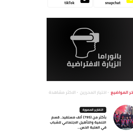
tikTok
snapchat
خر المواضيع
اختيار المحررين
الاكثر مشاهدة
التقارير المصورة
بأكثر من (795) ألف مستفيد.. قسم
التنمية والتأهيل الاجتماعي للشباب
في العتبة الحس...