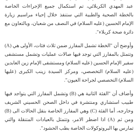
عبد المهدي الكربلائي، تم استكمال جميع الإجراءات الخاصة
بالخطة الصحية والطبية التي ستنفذ خلال إحياء مراسيم زيارة
الإمام الحسين (عليه السلام) في النصف من شعبان، وبالتعاون مع
دائرة صحة كربلاء".
وأوضح أن "الخطة تشمل المفارز ضمن ثلاث فئات، الأولى هي (A)
وتتمثل بالمفارز التي توجد فيها صالات عمليات وتشمل مستشفى
سفير الإمام الحسين (عليه السلام) ومستشفى الإمام زين العابدين
(عليه السلام) التخصصي، ومركز السيدة زينب الكبرى (عليها
السلام) التخصصي لجراحة العيون".
وأضاف أن "الفئة الثانية هي (B) وتشمل المفارز التي يتواجد فيها
طبيب استشاري ومنتشرة في داخل الصحن الحسيني الشريف
وخارجه، أما الفئة (C) وهي المفارز الخاصة بنقل الحالات الى (B)
ومن ثم (A) اذا اضطر الامر، وتتمثل بالعيادات المتنقلة والتي
تمارس بها البروتوكولات الخاصة بطب الحشود".