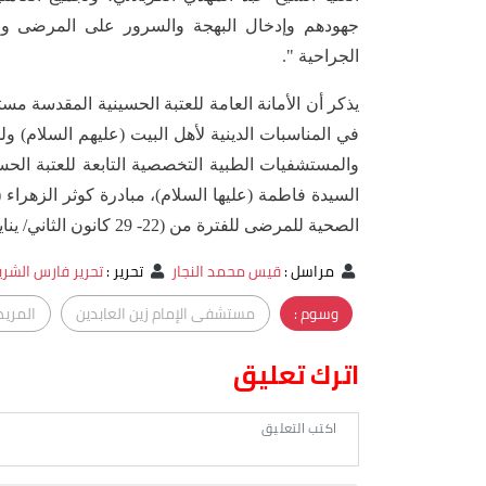
جهودهم وإدخال البهجة والسرور على المرضى والف
الجراحية ".
يذكر أن الأمانة العامة للعتبة الحسينية المقدسة مست
في المناسبات الدينية لأهل البيت (عليهم السلام
والمستشفيات الطبية التخصصية التابعة للعتبة الحس
السيدة فاطمة (عليها السلام)، مبادرة كوثر الزهراء 
الصحية للمرضى للفترة من (22- 29 كانون الثاني/ يناير 2022).
مراسل
:
قيس محمد النجار
تحرير
:
تحرير فارس الشر
وسوم :
مستشفى الإمام زين العابدين
المري
اترك تعليق