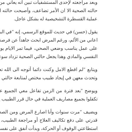
وبعد مراجعته لإحدى المستشفيات تبين أنه يعاني من
حالته الصحية الا ان الأمر تضاعف، وأصبحت حالته 
عملية القسطرة التشخيصية له بشكل عاجل.
يقول (حسن) في حديث للموقع الرسمي، إنه "في البد
اعاني من الألم، ورغم المرض ابحث جاهداً عن فر
على عمل يناسب وضعي الصحي، فيما تمر الايام يوم
النفسي والمادي وهذا يجعل حالتي الصحية تزداد سوءاً
ويتابع "لم اقطع الامل وكنت دائما أتوجه الى ال
وتحدث معهن في إيجاد طبيب مختص لمتابعة حالتي الصح
ويوضح "بعد فترة من الزمن تفاعل معي الجميع عا
تكفلوا بجميع مصاريف العملية في حال قرر الطبيب إجرائها لي، وكان ذلك عام
ويضيف "مرت سنوات وأنا اصارع المرض ومن الصعب 
استطاعتي الوقوف أو الحركة، وبدأت أنفق على نفس