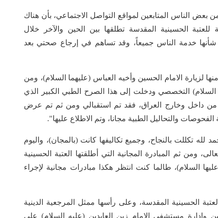
 بعض الناس المتابعين لمواقع التواصل الاجتماعي، بأن هناك
 للعتبة الحسينية المقدسة تطلقها بين الحين والآخر خلال
ن شأنها خدمة الناس جميعاً، وقد تساهم في إرجاع صحتي بعد
ها لزيارة الامام الحسين وأخيه العباس (عليهما السلام)، ومن
 السلام) التخصصي ودخلت إلى هذا الصرح الطبي الكبير الذي
بية من داخل وخارج العراق، فقد تم استقبالي ومن ثم تم عرض
فحوصات والتحاليل الطبية مجانا، وتم الاطلاع عليها".
مد لله تكللت بالنجاح، وجميع تكاليفها كانت (بالمجان)، واليوم
لى، ومن ثم المبادرة المجانية التي أطلقتها العتبة الحسينية
يها السلام)، طالما كنت انتظر هكذا مبادرات مجانية لإجراء
لعتبة الحسينية المقدسة، وعلى رأسها ممثل المرجعية الدينية
لين وإدارة مستشفى الامام زين العابدين (عليه السلام) على