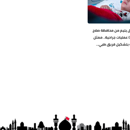
ل يتيم من محافظة صلاح
الدين وفشل (3) عمليات جراحية.. ممثل
 بتشكيل فريق طبي...