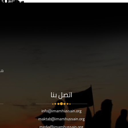
هنا
اتصل بنا
info@imamhussain.org
maktab@imamhussain.org
media@imamhussain.org