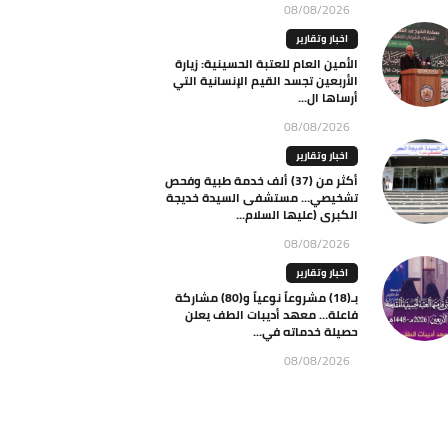
08/08/2026
اخبار وتقارير
الأمين العام للعتبة الحسينية: زيارة
الأربعين تجسد القيم الإنسانية التي
أرساها ال...
08/08/2026
اخبار وتقارير
أكثر من (37) ألف خدمة طبية وفحص
تشخيصي… مستشفى السيدة خديجة
الكبرى (عليها السلام...
08/08/2026
اخبار وتقارير
بـ(18) مشروعاً نوعياً و(80) مشاركة
فاعلة… معهد أديبات الطف يعلن
حصيلة خدماته في...
08/08/2026