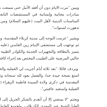
ويبين "مرت الايام دون أن أفقد الأمل حتى سمعت من
مبادرات مجانية وإنسانية في المستشفيات التابعة
المناسبات الدينية لأهل البيت (عليهم السلام) وم
تدهورت لسنوات".
ويشير "عزمت التوجه إلى مدينة كربلاء المقدسة، ومن
ثم توجهت إلى مستشفى الإمام زين العابدين (عليه
يتميز بالنظافة والتجهيزات الحديثة والكوادر الط
حالتي المرضية على الطبيب المختص بعد إجراء كافة ال
ويردف قائلا: "بعد ثلاثة أيام أجريت لي العملية والح
اتمتع بصحة جيدة جدا، والفضل يعود لله سبحانه وتعا
المقدسة في ذكرى ولادة السيدة فاطمة الزهراء (عل
العملية واستعيد عافيتي".
ويختم "لا يسعني إلا أن أتقدم بالشكر الجزيل إلى ا
العليا الشيخ عبد المهدي الكربلائي، ولجميع العام