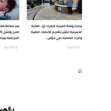
تيمنا بولادة السيدة الزهراء (ع).. العتبة
بعد معاناة طف
الحسينية تباشر بتقديم الخدمات الطبية
واجراء العمليات في مؤس...
المرجعية يوجه
04/06/22
22/01/22