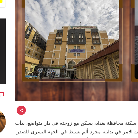
آ
) يبلغ من العمر (68) عاما، من سكنة محافظة بغداد، يسكن مع زوجته في دار متواضع، بدأت
 المرض في شهر رمضان عام (2009) وكان الامر في بدايته مجرد ألم بسيط في الجهة اليسرى للصدر،