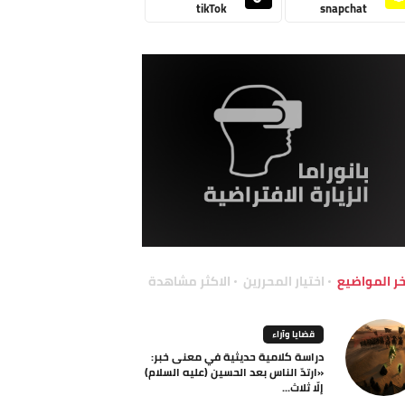
tikTok
snapchat
خر المواضيع
اختيار المحررين
الاكثر مشاهدة
قضايا وآراء
دراسة كلامية حديثية في معنى خبر:
«ارتدّ الناس بعد الحسين (عليه السلام)
إلّا ثلاث...