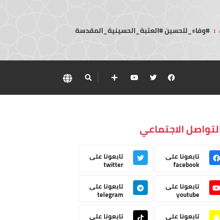
:
#وفاء_للحسين #العتبة_الحسينية_المقدسة
لتواصل الاجتماعي
تابعونا على
تابعونا على
twitter
facebook
تابعونا على
تابعونا على
telegram
youtube
تابعونا على
تابعونا على