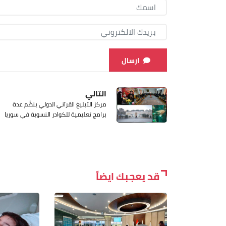
ارسال
التالي
مركز التبليغ القرآني الدولي ينظّم عدة
برامج تعليمية للكوادر النسوية في سوريا
قد يعجبك ايضاً