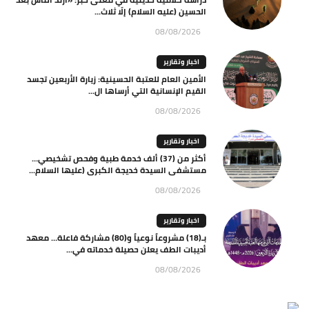
الحسين (عليه السلام) إلّا ثلاث...
08/08/2026
اخبار وتقارير
الأمين العام للعتبة الحسينية: زيارة الأربعين تجسد
القيم الإنسانية التي أرساها ال...
08/08/2026
اخبار وتقارير
أكثر من (37) ألف خدمة طبية وفحص تشخيصي…
مستشفى السيدة خديجة الكبرى (عليها السلام...
08/08/2026
اخبار وتقارير
بـ(18) مشروعاً نوعياً و(80) مشاركة فاعلة… معهد
أديبات الطف يعلن حصيلة خدماته في...
08/08/2026