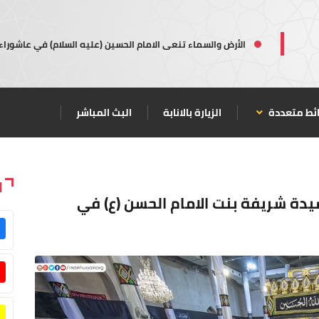
الأرض والسماء تنعى الامام الحسين (عليه السلام) في عاشوراء
ئط متعددة
الزيارة بالانابة
البث المباشر
ا
يدة شريفة بنت الامام الحسن (ع) في