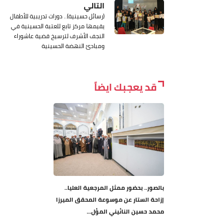
التالي
(رسائل حسينية).. دورات تدريبية للأطفال
يقيمها مركز تابع للعتبة الحسينية في
النجف الأشرف لترسيخ قضية عاشوراء
ومبادئ النهضة الحسينية
قد يعجبك ايضاً
بالصور.. بحضور ممثل المرجعية العليا..
إزاحة الستار عن موسوعة المحقق الميرزا
محمد حسين النائيني المؤل...