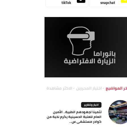
tikTok
snapchat
خر المواضيع
اختيار المحررين
الاكثر مشاهدة
اخبار وتقارير
تثمينا لجهودهم الطبية.. الأمين
العام للعتبة الحسينية يكرم نخبة من
كوادر مستشفى س...