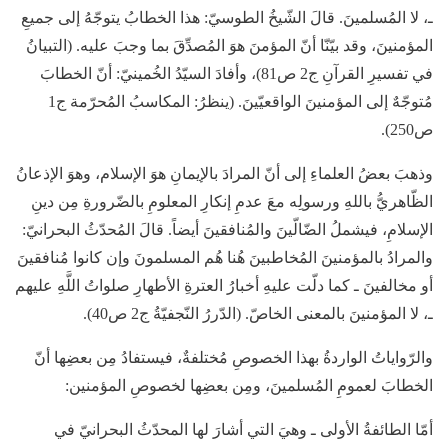
ـ، لا المُسلمينَ. قالَ الشّيخُ الطوسيّ: هذا الخطابُ يتوجّهُ إلى جميعِ
المؤمنينَ، وقد بيّنّا أنّ المؤمنَ هوَ المُصدِّقَ بما وجبَ عليه. (التبيانُ
في تفسيرِ القرآنِ ج2 ص81)، وأفادَ السيّدُ الخُمينيّ: أنّ الخطابَ
مُتوجّهٌ إلى المؤمنينَ الواقعيّينَ. (ينظرُ: المكاسبُ المُحرّمة ج1
ص250).
وذهبَ بعضُ العلماءِ إلى أنّ المرادَ بالإيمانِ هوَ الإسلام، وهوَ الإذعانُ
الظّاهريُّ باللهِ ورسولِه معَ عدمِ إنكارِ المعلومِ بالضّرورةِ مِن دينِ
الإسلامِ، فيشملُ الضّالّينَ والمُنافقينَ أيضاً. قالَ المُحدّثُ البحرانيّ:
والمرادُ بالمؤمنينَ المُخاطبينَ هُنا هُم المسلمونَ وإن كانوا مُنافقينَ
أو مخالفينَ ـ كما دلّت عليهِ أخبارُ العترةِ الأطهارِ صلواتُ اللَّهِ عليهم
ـ، لا المؤمنينَ بالمعنى الخاصّ. (الدّررُ النّجفيّةُ ج2 ص40).
والرّواياتُ الواردةُ بهذا الخصوصِ مُختلفةٌ، فيستفادُ مِن بعضِها أنّ
الخطابَ لعمومِ المُسلمينَ، ومِن بعضِها لخصوصِ المؤمنين:
أمّا الطائفةُ الأولى ـ وهيَ التي أشارَ لها المحدّثُ البحرانيّ في