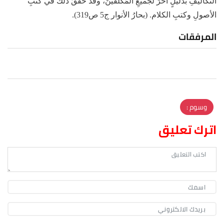
التّكاليفِ بدليلٍ آخرَ لجميعِ المُكلّفينَ، وقد حُقِّقَ ذلكَ في كتبِ
الأصولِ وكتبِ الكلام. (بحارُ الأنوار ج5 ص319).
المرفقات
وسوم :
اترك تعليق