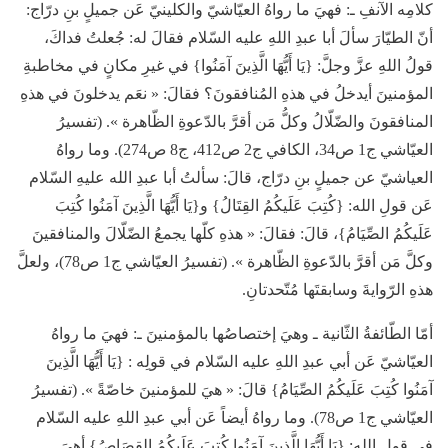
كلامِه الآنفِ ـ: فهيَ ما رواهُ العيّاشيّ والكلينيّ عَن جميلٍ بنِ درّاج:
أنّ الطيّارَ سألَ أبا عبدِ اللهِ عليه السّلام فقالَ له: جُعلتُ فداكَ،
قولُ اللهِ عزَّ وجلَّ: {يَا أَيُّهَا الَّذِينَ آمَنُوا} في غيرِ مكانٍ في مخاطبةِ
المؤمنينَ أيدخلُ في هذهِ المُنافقونَ؟ فقالَ: « نعَم يدخلونَ في هذهِ
المنافقونَ والضّلّالُ وكلُّ مَن أقرَّ بالدّعوةِ الظّاهرة ». (تفسيرُ
العيّاشي ج1 ص34، الكافي ج2 ص412، ج8 ص274). وما رواهُ
العياشيّ عن جميلٍ بنِ درّاج، قالَ: سألتُ أبا عبدِ الله عليهِ السّلام
عَن قولِ الله: {كُتِبَ عَلَيكُمُ القِتَالُ} و{يَا أَيُّهَا الَّذِينَ آمَنُوا كُتِبَ
عَلَيكُمُ الصِّيَامُ}، قالَ: فقالَ: « هذهِ كلّها يجمعُ الضّلّالَ والمنافقينَ
وكلَّ مَن أقرَّ بالدّعوةِ الظّاهرة ». (تفسيرُ العيّاشي ج1 ص78)، ولعلَّ
هذهِ الرّوايةَ وسابقتَها مُتّحدتانِ.
أمّا الطّائفةُ الثّانية ـ وهيَ إختصاصُها بالمؤمنينَ ـ: فهيَ ما رواهُ
العيّاشيّ عَن أبي عبدِ اللهِ عليه السّلام في قولِه : {يَا أَيُّهَا الَّذِينَ
آمَنُوا كُتِبَ عَلَيكُمُ الصِّيَامُ} قالَ: « هيَ للمؤمنينَ خاصّةً ». (تفسيرُ
العيّاشي ج1 ص78). وما رواهُ أيضاً عَن أبي عبدِ اللهِ عليه السّلام
في قولِ اللهِ: {يَا أَيُّهَا الَّذِينَ آمَنُوا كُتِبَ عَلَيكُمُ القِصَاصُ} أهيَ