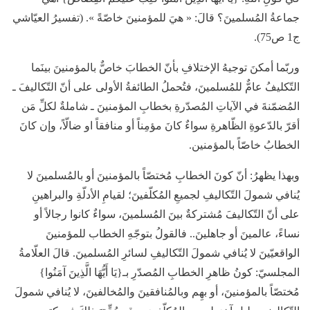
جماعةُ المُسلمينَ؟ قالَ: « هيَ للمؤمنينَ خاصّةً ». (تفسيرُ العيّاشي
ج1 ص75).
وربّما أمكنَ توجيهُ الإختلافِ بأنّ الخطابَ خاصٌّ بالمؤمنينَ بينَما
التّكليفُ عامٌّ للمُسلمينَ، فتُحملُ الطائفةُ الأولى على أنّ التّكاليفَ ـ
المُضمّنةَ في الآياتِ المُصدّرةِ بخطابِ المؤمنينَ ـ شاملةٌ لكلِّ مَن
أقرّ بالدّعوةِ الظّاهرةِ سواءٌ كانَ مؤمِناً أو منافقاً او ضالّاً، وإن كانَ
الخطابُ خاصّاً بالمؤمنين.
وبهذا يظهرُ: أنّ كونَ الخطابِ مُختصّاً بالمؤمنينَ أو بالمُسلمينَ لا
يُنافي شمولَ التّكاليفِ لجميعِ المُكلّفينَ؛ لقيامِ الأدلّةِ والبراهينِ
على أنّ التّكاليفَ مُشتركةٌ بينَ المُسلمينَ، سواءٌ كانوا رجالاً أو
نساءً، عالمينَ أو جاهلينَ.. فالقولُ بتوجّهِ الخطاب للمؤمنينَ
الواقعيّينَ لا يُنافي شمولَ التّكاليفِ لسائرِ المُسلمينَ. قالَ العلّامةُ
المجلسيّ: كونُ ظاهرِ الخطابِ المُصدّرِ بـ{يَا أَيُّهَا الَّذِينَ آمَنُوا}
مُختصّاً بالمؤمنينَ، أو بهِم وبالمُنافقينَ والمُخالفينَ، لا يُنافي شمولَ