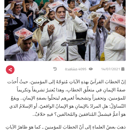
14/07/2021
4095 مشاهدة
إنّ الخطابَ القرآنيّ بهذهِ الآياتِ مُتوجّهٌ إلى المؤمنينَ، حيثُ أُخذَت
صفةُ الإيمانِ في متعلّقِ الخطابِ، وهذا يُعتبرُ تشريفاً وتكريماً
للمؤمنينَ، وتحفيزاً وتشجيعاً لغيرِهم ليتحلّوا بصفةِ الإيمانِ.. ويقعُ
التّساؤلُ: هلِ المرادُ بالإيمانِ هوَ الإيمانُ الواقعيّ، أو الإسلامُ الذي
هوَ أعمُّ فيشملُ المُنافقينَ والمُخالفين؟ فيهِ خلافٌ..
ذهبَ بعضُ العلماءِ إلى أنّ الخطابَ للمؤمنينَ ـ كما هوَ ظاهرُ الآياتِ