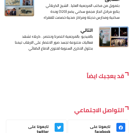
بتمويل من مكتب المرجعية العليا.. الشيخ الكربلائي
يتابع مراحل انجاز مجمع سكني يضم (320) وحدة
سكنية ومدارس حديثة ومراكز صحية خصصت للفقراء
التالي
بالفيديو: بالمرجعية انتصرنا وننتصر.. كربلاء تشهد
فعاليات متنوعة تجسد صور الانتصار على الارهاب تيمنا
بحلول الذكرى السنوية لفتوى الدفاع الكفائي
قد يعجبك ايضاً
التواصل الاجتماعي
تابعونا على
تابعونا على
twitter
facebook