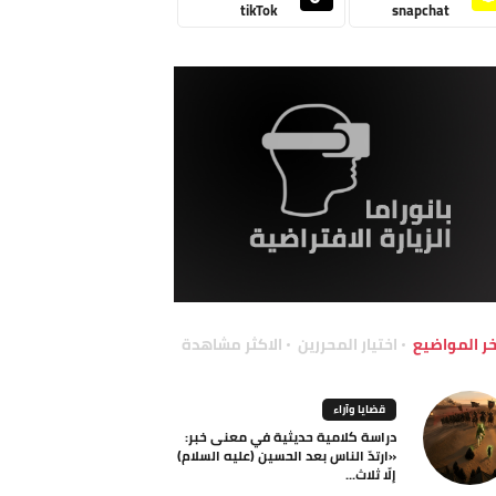
tikTok
snapchat
خر المواضيع
اختيار المحررين
الاكثر مشاهدة
قضايا وآراء
دراسة كلامية حديثية في معنى خبر:
«ارتدّ الناس بعد الحسين (عليه السلام)
إلّا ثلاث...