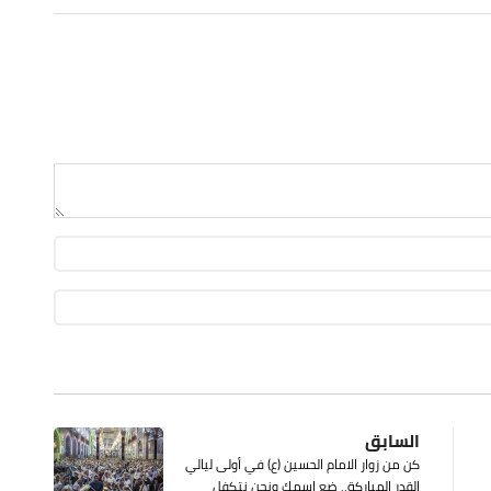
السابق
كن من زوار الامام الحسين (ع) في أولى ليالي
القدر المباركة.. ضع اسمك ونحن ‏نتكفل