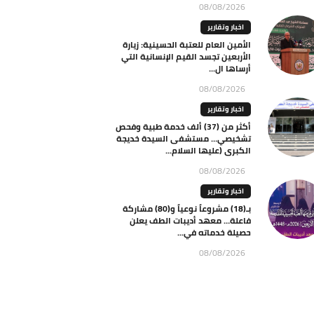
08/08/2026
اخبار وتقارير
الأمين العام للعتبة الحسينية: زيارة
الأربعين تجسد القيم الإنسانية التي
أرساها ال...
08/08/2026
اخبار وتقارير
أكثر من (37) ألف خدمة طبية وفحص
تشخيصي… مستشفى السيدة خديجة
الكبرى (عليها السلام...
08/08/2026
اخبار وتقارير
بـ(18) مشروعاً نوعياً و(80) مشاركة
فاعلة… معهد أديبات الطف يعلن
حصيلة خدماته في...
08/08/2026