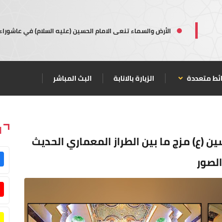
الأرض والسماء تنعى الامام الحسين (عليه السلام) في عاشوراء
ئط متعددة
الزيارة بالانابة
البث المباشر
ا
ين (ع) مزج ما بين الطراز المعماري الحديث
الصور