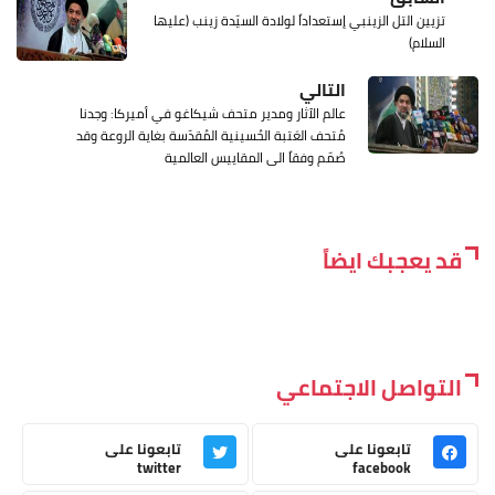
تزيين التل الزينبي إستعداداً لولادة السيّدة زينب (عليها
السلام)
التالي
عالم الآثار ومدير متحف شيكاغو في أميركا: وجدنا
مُتحف العَتبة الحُسينية المُقدّسة بغاية الروعة وقد
صُمّم وفقاً الى المقاييس العالمية
قد يعجبك ايضاً
التواصل الاجتماعي
تابعونا على
تابعونا على
twitter
facebook