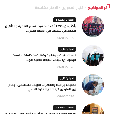
آخر المواضيع
اختيار المحررين
الاكثر مشاهدة
التقارير المصورة
بأكثر من (795) ألف مستفيد.. قسم التنمية والتأهيل
الاجتماعي للشباب في العتبة الحس...
06/08/2026
اخبار وتقارير
خدمات طبية وإرشادية وتقنية متكاملة.. جامعة
الزهراء (ع) للبنات التابعة للعتبة الح...
06/08/2026
اخبار وتقارير
عمليات جراحية وقسطرات قلبية.. مستشفى الإمام
زين العابدين (ع) التابع للعتبة الحسي...
06/08/2026
التقارير المصورة
برعاية العتبة الحسينية.. مؤسسة أهل البيت (ع) تقيم