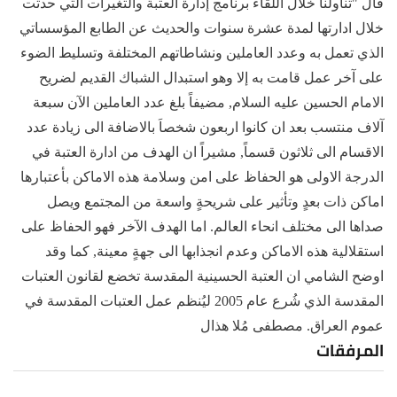
قال "تناولنا خلال اللقاء برنامج إدارة العتبة والتغيرات التي حدثت
خلال ادارتها لمدة عشرة سنوات والحديث عن الطابع المؤسساتي
الذي تعمل به وعدد العاملين ونشاطاتهم المختلفة وتسليط الضوء
على آخر عمل قامت به إلا وهو استبدال الشباك القديم لضريح
الامام الحسين عليه السلام, مضيفاً بلغ عدد العاملين الآن سبعة
آلاف منتسب بعد ان كانوا اربعون شخصاَ بالاضافة الى زيادة عدد
الاقسام الى ثلاثون قسماً, مشيراً ان الهدف من ادارة العتبة في
الدرجة الاولى هو الحفاظ على امن وسلامة هذه الاماكن بأعتبارها
اماكن ذات بعدٍ وتأثير على شريحةٍ واسعة من المجتمع ويصل
صداها الى مختلف انحاء العالم. اما الهدف الآخر فهو الحفاظ على
استقلالية هذه الاماكن وعدم انجذابها الى جهةٍ معينة, كما وقد
اوضح الشامي ان العتبة الحسينية المقدسة تخضع لقانون العتبات
المقدسة الذي شُرع عام 2005 ليُنظم عمل العتبات المقدسة في
عموم العراق. مصطفى مُلا هذال
المرفقات