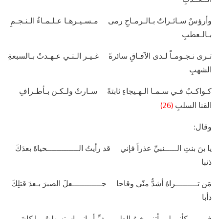
وأرؤسٌ سـائـراتٌ بـالـرمـاحِ رمى مـسـيـرهـا عـلـمـاءُ الـنـجـمِ
بـالـعطبِ
تـرى نـجـومـاً لـدى الآفـاقِ سائرةً غـيـر الـتـي عـهـدتْ بـالسبعةِ
الشهبِ
كـواكـبٌ فـي سـمـا الـهـيجاءِ ثابتةً سـارتْ ولـكـن بـأطـرافِ
(26)
القنا السلبِ
وقال:
يا بنَ بنتِ الـــــنبيِّ عذراً فإني قد رأيتُ الـــــــــــــحياةَ بعدَكَ
ذنبا
مَن تـــــــــراهُ أشدُّ منّي وقاحا جــــــــــــعلَ الصبرَ بـعدَ قتلِكَ
دأبا
فــــــــكأني لم يأتني خبرُ الطـ ـفِّ أو اني استسهلتُ ما كانَ