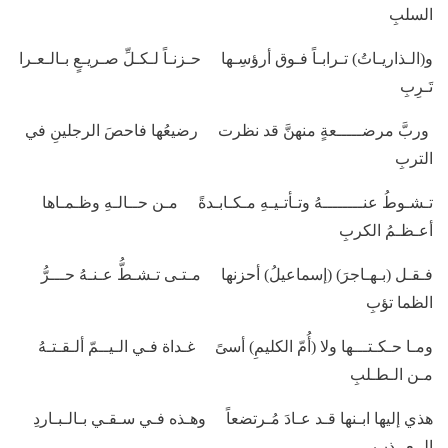
السلبِ
و(الـذاريـاتُ) تـرابـاً فـوق أرؤسِـها حـزنـاً لـكـلِّ صـريـعٍ بـالـعـرا
تَـرِبِ
وربَّ مرضـــــعةٍ منهنَّ قد نظرت رضيعُها فاحصَ الرجلينِ في
التربِ
تـشـوطُ عنــــــــهُ وتـأتـيـهِ مـكـابـدةً مـن حــالـهِ وظـمـاها
أعـظـمُ الكربِ
فـقـل (بـهـاجرَ) (إسماعيلُ) أحزنها مـتـى تـشـطُّ عـنـهُ حـــرُّ
الظما تؤبِ
ومـا حـكـتـــها ولا (أُمّ الكليمِ) أسىً غـداة فـي الـيــمّ ألـقـتـهُ
مـن الـطـلبِ
هذي إليها ابـنها قـد عـادَ مُـرتضعاً وهـذه فـي سـقـي بـالـبـاردِ
الــعــذبِ