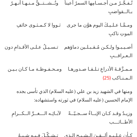
تُـفـجِّـرُ مـن أجـسـامِها السمرُ أعيناً وتُــشــتــقُّ مـنـهـا أنـهـرٌ
بـالــقواضبِ
ومـمَّـا عـلـيـكَ اليوم هوَّن ما جرى ثـووا لا كـمـثـوى خائفِ
الموتِ ناكبِ
أصـيـبـوا ولـكـن مُـقـبـلـين دماؤهم تـسـيـلُ عـلـى الأقـدامِ دون
الـعـراقــبِ
مـمـزَّقـةَ الأدراعِ تـلـقـا صـدورهـا ومـحـفـوظـة مـا كـان بـيـن
(25)
الـمـنـاكب
ومنها في الشهيد زيد بن علي (عليه السلام) الذي تأسى بجده
الإمام الحسين (عليه السلام) في ثورته واستشهاده:
وزيـدٌ وقـد كـان الإبــاءُ ســجـيّــةً لآبـائِـه الـــغــرِّ الــكــرامِ
الأطــائـــب
كـأن عـلـيـه ألــقـيَ الـشـبـح الـذي تـشـكّـلَ فـيـه شـبـهُ