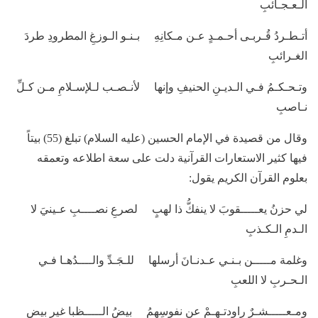
الـعـجـائبِ
أتـطـردُ قُـربـى أحـمـدٍ عـن مـكانِهِ بـنـو الـوزغِ المطرودِ طردَ
الغـرائبِ
وتـحـكـمُ فـي الـديـنِ الحنيفِ وإنها لأنـصـب لـلإسـلامِ مـن كـلِّ
نـاصبِ
وقال من قصيدة في الإمام الحسين (عليه السلام) تبلغ (55) بيتاً
فيها كثير الاستعارات القرآنية دلت على سعة اطلاعه وتعمقه
بعلوم القرآن الكريم يقول:
لي حزنُ يعـــــقوبَ لا ينفكُّ ذا لهبٍ لصرعِ نصــــبِ عـينيَ لا
الـدمِ الـكـذبِ
وغلمة مـــــن بـنـي عـدنـانَ أرسلها للـجَـدِّ والــــدُهـا فـي
الـحـربِ لا اللعبِ
ومـعـــــشـرٌ راودتـهـمْ عن نفوسِهمُ بيضُ الـــــظبا غير بيضِ