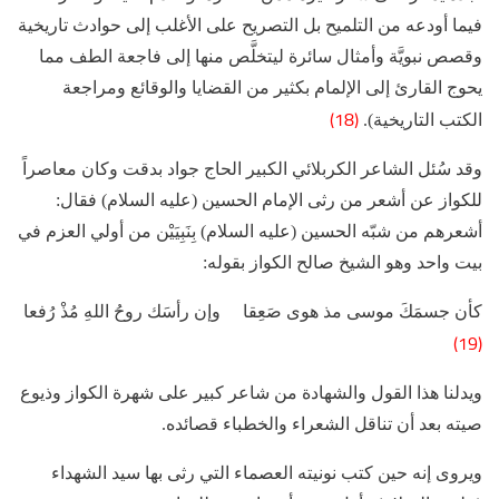
فيما أودعه من التلميح بل التصريح على الأغلب إلى حوادث تاريخية
وقصص نبويَّة وأمثال سائرة ليتخلَّص منها إلى فاجعة الطف مما
يحوج القارئ إلى الإلمام بكثير من القضايا والوقائع ومراجعة
(18)
الكتب التاريخية).
وقد سُئل الشاعر الكربلائي الكبير الحاج جواد بدقت وكان معاصراً
للكواز عن أشعر من رثى الإمام الحسين (عليه السلام) فقال:
أشعرهم من شبّه الحسين (عليه السلام) بِنَبِيَيْن من أولي العزم في
بيت واحد وهو الشيخ صالح الكواز بقوله:
كأن جسمَكَ موسى مذ هوى صَعِقا وإن رأسَك روحُ اللهِ مُذْ رُفعا
(19)
ويدلنا هذا القول والشهادة من شاعر كبير على شهرة الكواز وذيوع
صيته بعد أن تناقل الشعراء والخطباء قصائده.
ويروى إنه حين كتب نونيته العصماء التي رثى بها سيد الشهداء