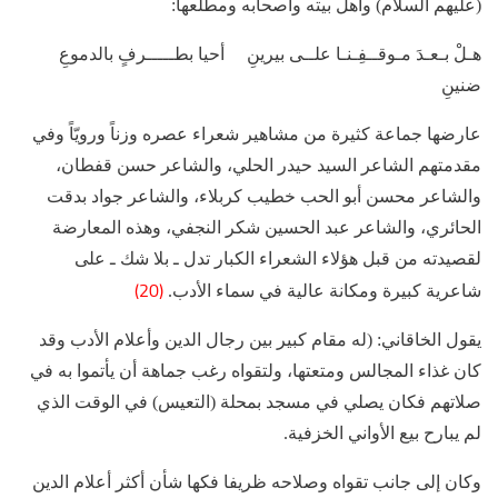
(عليهم السلام) وأهل بيته وأصحابه ومطلعها:
هـلْ بـعـدَ مـوقــفِـنـا علــى بيرينِ أحيا بطـــــرفٍ بالدموعِ
ضنينِ
عارضها جماعة كثيرة من مشاهير شعراء عصره وزناً ورويّاً وفي
مقدمتهم الشاعر السيد حيدر الحلي، والشاعر حسن قفطان،
والشاعر محسن أبو الحب خطيب كربلاء، والشاعر جواد بدقت
الحائري، والشاعر عبد الحسين شكر النجفي، وهذه المعارضة
لقصيدته من قبل هؤلاء الشعراء الكبار تدل ـ بلا شك ـ على
(20)
شاعرية كبيرة ومكانة عالية في سماء الأدب.
يقول الخاقاني: (له مقام كبير بين رجال الدين وأعلام الأدب وقد
كان غذاء المجالس ومتعتها، ولتقواه رغب جماهة أن يأتموا به في
صلاتهم فكان يصلي في مسجد بمحلة (التعيس) في الوقت الذي
لم يبارح بيع الأواني الخزفية.
وكان إلى جانب تقواه وصلاحه ظريفا فكها شأن أكثر أعلام الدين