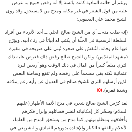
ورغم أن حالته المادية كانت بائسة إلا أنه رفض جميع ما عرض
عليه من قول الشعر في غير مكانه ومدح من لا يستحق, وقد روى
الشيخ محمد علي اليعقوبي:
(إنه طلب منه ــ أي من الشيخ صالح الحلي ــ أحد الأثرياء من أفراد
السلطة الرسمية في الحلّة أن يكتب له أبياتاً في رثاء أبيه، ويؤرّخ
فيها عام وفاته، لتُنقش على صخرة تُبنى على ضريحه في مقبرة
(مشهد المقدّس). ولكن الشيخ صالح رفض ذلك فعرض عليه ذلك
الثري مبلغاً كبيراً من المال في ذلك الوقت وهو أربعين ليرة
عثمانية لكنه بقي مصمماً على رفضه ولم تنفع وساطة البعض
الذين أرسلهم الثري للشيخ صالح في العدول عن رأيه رغم إملاقه
(8)
وشدة فقره).
لقد كرّس الشيخ صالح شعره في مدح الأئمة الأطهار (عليهم
السلام) وسخّر كل إمكانياته لنشر فضائلهم وإبراز فكرهم
وأخلاقهم ومظلوميتهم, كما مدح من يستحق المدح من العلماء
الأعلام والفقهاء الكبار والإشادة بدورهم القيادي والتشريعي في