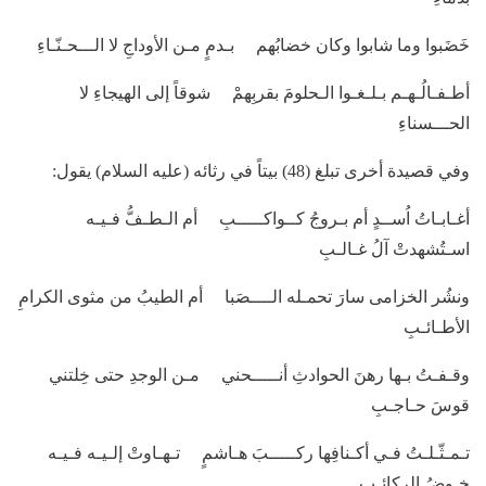
خَضَبوا وما شابوا وكان خضابُهم بـدمٍ مـن الأوداجِ لا الـــحـنّـاءِ
أطـفـالُـهـم بـلـغـوا الـحلومَ بقربِهمْ شوقاً إلى الهيجاءِ لا
الحـــسناءِ
وفي قصيدة أخرى تبلغ (48) بيتاً في رثائه (عليه السلام) يقول:
أغـابـاتُ اُســدٍ أم بـروجُ كــواكـــــبِ أم الـطـفُّ فـيـه
اسـتُشهدتْ آلُ غـالـبِ
ونشُر الخزامى سارَ تحمـله الــــصَبا أم الطيبُ من مثوى الكرامِ
الأطـائـبِ
وقـفـتُ بـها رهنَ الحوادثِ أنـــــحني مـن الوجدِ حتى خِلتني
قوسَ حـاجـبِ
تـمـثّـلـتُ فـي أكـنافِها ركـــــبَ هـاشمٍ تـهـاوتْ إلـيـه فـيـه
خـوضُ الركائـبِ