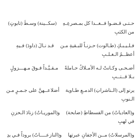
حـتـى قـضـوا فــغــدا كل بمـصرعِـهِ (سكــينة) وسـطَ (تابوتٍ)
من الكثبِ
فـلـيـبـكِ (طـالوت) حـزنـاً للبـقيةِ مـن قـد نـالَ (داودَ) فـيهِ
أعظــمُ الـغـلـبِ
أضـحـى وكـانتْ لـه الأمـلاكُ حـاملةً مـقـيَّـداً فـوقَ مـهـــزولٍ
بـلا قــتــبِ
يرنو إلى (الـناشراتِ) الدمـعِ طـاوية أضلاعــهنَّ على جـمـرٍ مـن
الـنوبِ
و(العادياتُ) من الفسطاطِ (ضابحة) و(الموريـاتُ) زنادَ الـحزنِ
في لهبِ
و(المرسلاتُ) مــن الأجفانِ عبرتها و(النازعــــاتُ) بروداً فـي يدِ