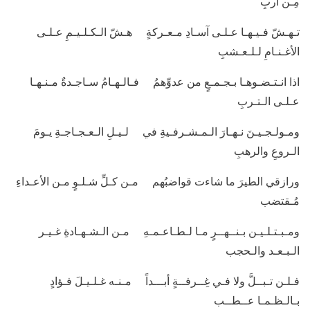
مِـن أربِ
تـهـشّ فـيـهـا عـلـى آسـادِ مـعـركةٍ هـشّ الـكـلـيـمِ عـلـى
الأغـنـامِ لـلـعـشبِ
اذا انـتـضـوهـا بـجـمـعٍ من عدوِّهمُ فـالـهـامُ سـاجـدةٌ مـنـهـا
عـلـى الـتـربِ
ومـولـجـيـنَ نـهـارَ الـمـشـرفـيةِ في لـيـلِ الـعـجـاجـةِ يـومَ
الـروعِ والرهبِ
ورازقي الطيرَ ما شاءت قواضبُهم مـن كـلِّ شـلـوٍ مـن الأعـداءِ
مُـقتضب
ومـبـتـلـيـن بـنــهــرٍ مـا لـطـاعـمـهِ مـن الـشـهـادةِ غـيـر
الـبـعـد والـحجب
فـلـن تـبــلَّ ولا فـي غِــرفــةٍ أبـــداً مـنـه غـلـيـلَ فـؤادٍ
بـالـظـمـا عــطــب