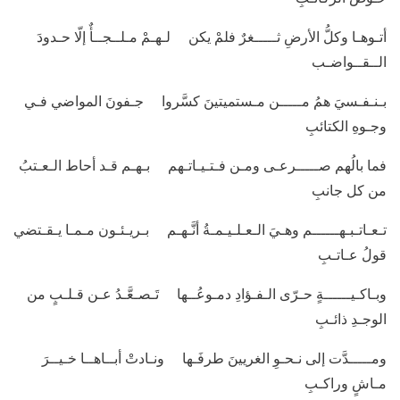
أتـوهـا وكلُّ الأرضِ ثـــــغرٌ فلمْ يكن لـهـمْ مـلــجــأٌ إلّا حـدودَ
الــقــواضـب
بـنـفـسيَ همُ مـــــن مـستميتينَ كسَّروا جـفونَ المواضي فـي
وجـوهِ الكتائبِ
فما بالُهم صـــــرعـى ومـن فـتـيـاتـهم بـهـم قـد أحاط الـعـتبُ
من كل جانبِ
تـعـاتـبـهــــــم وهـيَ الـعـلـيـمـةُ أنَّـهـم بـريـئـون مـمـا يـقـتضي
قولُ عـاتـبِ
وبـاكـيــــــةٍ حـرّى الـفـؤادِ دمـوعُــها تَـصـعَّـدُ عـن قـلـبٍ من
الوجـدِ ذائـبِ
ومـــــدَّت إلى نـحـوِ الغريينَ طرفَـها ونـادتْ أبــاهــا خـيــرَ
مـاشٍ وراكـبِ