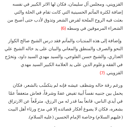
القزويني، ومجلس آل سليمان، فكان لها الاثر الكبير في نفسه
إضافة لكثرة المآتم الحسينية التي كانت تقام في الحلة والتي
بعثت فيه الروح الملحة لقرض الشعر وتذوق لأدب حتى أصبح من
(6)
الشعراء المرموقين في وسطه
وإضافة إلى هذه المنديات والمآتم فقد درس الشيخ صالح الكواز
النحو والصرف والمنطق والمعاني والبيان على يد خاله الشيخ علي
العذاري، والشيخ حسن الفلوجي، والسيد مهدي السيد داود، وتخرّج
في الفقه وعلوم الدين على يد العلامة الكبير السيد مهدي
(7)
القزويني.
ورغم رقة حاله وشظف عيشه فإنه لم يتكسَّب بالشعر، فكان
يحمل بين جنبيه نفساً أبية تفيض عفةً وشرفاً، فعاش متعففاً عمّا
في أيدي الناس، قانعاً بما قدر له من الرزق، مترفّعاً عن الارتزاق
بشعره، فكان لا يصوغ أفكار قصائده إلا في مدح ورثاء أهل البيت
(عليهم السلام) وخاصة الإمام الحسين (عليه السلام).