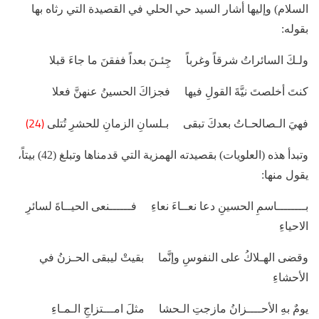
السلام) وإليها أشار السيد حي الحلي في القصيدة التي رثاه بها
بقوله:
ولـكَ السائراتُ شرقاً وغرباً جِئـنَ بعداً ففقنَ ما جاءَ قبلا
كنتَ أخلصتَ نيَّةَ القولِ فيها فجزاكَ الحسينُ عنهنَّ فعلا
(24)
فهيَ الـصالحـاتُ بعدكَ تبقى بـلسانِ الزمانِ للحشرِ تُتلى
وتبدأ هذه (العلويات) بقصيدته الهمزية التي قدمناها وتبلغ (42) بيتاً،
يقول منها:
بــــــــاسمِ الحسينِ دعا نعــاءَ نعاءِ فــــــنعى الحيــاةَ لسائرِ
الاحياءِ
وقضى الهـلاكُ على النفوسِ وإنَّما بقيتْ ليبقى الحـزنُ في
الأحشاءِ
يومٌ بهِ الأحــــزانُ مازجتِ الـحشا مثلَ امـــتزاجِ الـمـاءِ