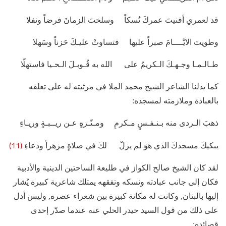
قد لعمري أفنيتَ عمركَ نُسكاً وسلختَ الزمانَ فرضاً ونفلا
وطويتَ الايَّــــامَ صبراً عليها فتساوتْ عليـكَ حَزناً وسَهلا
طـالـمـا وجـهـكَ الـكريمُ على الله به قُـوبـلَ الـحـيا فاستهلّا
كما يدلنا الشاعر الشيخ محمد الملا في مرثيته له على تعلقه
بالعبادة وملازمته لمسجده:
ذهبَ الـردى منه بـنـفـسٍ مـكرمِ ومـنّـزهٍ عـن ريــبـةٍ وريـاءِ
(11)
يبكيكَ مسجدكَ الذي هوَ لم يزلْ لكَ في صلاةٍ مزهراً ودعاءِ
لقد كان الشيخ صالح الكواز في طليعة الساحتين الدينية والأدبية
فكان إلى جانب عبادته ونسكه وتفقهه يمتلك شاعرية كبيرة يُشار
إليها بالبنان, وكانت له مكانة كبيرة بين شعراء عصره, وليس أدل
على ذلك من قول السيد حيدر الحلي عنه عندما صدّر إحدى
قصائده: