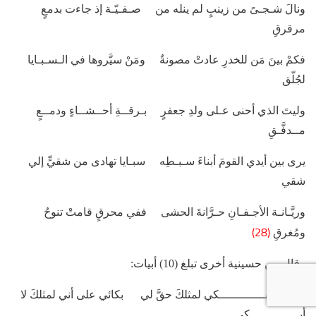
ونالَ شـجـىً من زينبٍ لم ينله من صـفـيّـة إذ جاءت بدمعٍ
مرقرقِ
فكمْ بينَ مَن للخدرِ عادتْ مصونةٌ ومَنْ سيَّروها في الـسـبـايا
لجُلّق
وليتَ الذي أحنى عـلى ولدِ جعفرٍ بـرقــةِ أحــشــاءٍ ودمــعٍ
مــدفَّـقِ
يرى بين أيدي القومَ أبناءَ سـبـطِه سبـايا تهادى من شقيٍّ إلي
شقي
وريَّـانـة الأجـفـانِ حـرَّانةَ الحشى ففي محرقٍ قامتْ تنوحُ
(28)
ومُغرقِ
وقال من حسينية أخرى تبلغ (10) أبيات:
إذا أنا لا أبـــــــــــــكي لمثلكَ حقَّ لي بكائي على أني لمثلكَ لا
أبــــــــــــــكي