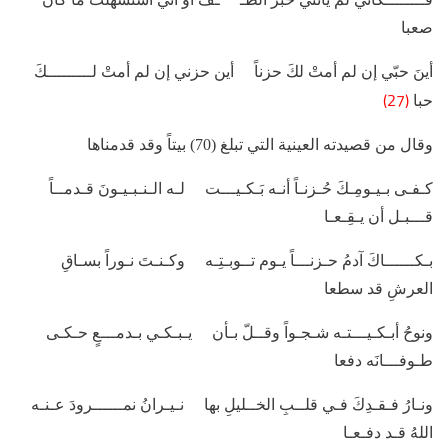
صعبا
أينَ حبّي إن لم أمتْ لكَ حزناً أين حزني إن لم أمتْ لـــــــــكَ
(27)
حبا
وقال من قصيدته العينية التي تبلغ (70) بيتاً وقد قدمناها
كـفـى بـيـومِـكَ حُـزنـاً أنـه بَـكـيـــت لـه الـنـبـيـونَ قـدمــاً
قـــبـل أن يـقِـعـا
بـكــــــاكَ آدمُ حـزنـــاً يـوم تــوبـتِـه وكـنـتَ نـوراً بسـاقِ
العرشِ قد سطعا
ونوحُ أبـكـيـــتـه شـجـواً وقــلّ بـأن يـبـكـي بـدمـــعٍ حـكـى
طـوفـــانَه دفعا
ونـارُ فـقـدِكَ فـي قلــبِ الخــليلِ بها نـيـرانُ نمــــــرودَ عـنـه
اللهُ قـد دفـعـا