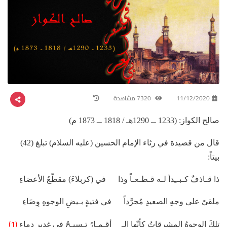
11/12/2020
7320 مشاهدة
صالح الكواز: (1233 ــ 1290هـ / 1818 ــ 1873 م)
قال من قصيدة في رثاء الإمام الحسين (عليه السلام) تبلغ (42)
بيتاً:
ذا قـاذفٌ كـبــِدأ لـه قـطـعـاً وذا في (كربلاءَ) مقطّعُ الأعضاءِ
ملقىً على وجهِ الصعيدِ مُجرَّداً في فتيةٍ بـيضِ الوجوهِ وِضَاءِ
(1)
تلكَ الوجوهُ المشرقاتُ كأنّها الـ أقـمـارُ تـسبـحُ في غديرِ دماءِ