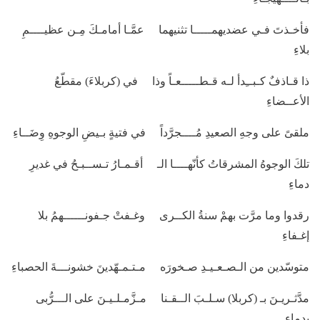
فأخـذتَ فـي عضديهمـــــا تثنيهما عمَّـا أمامـكَ مِـن عظيــــمِ
بلاءِ
ذا قـاذفٌ كـبــِدأ لـه قـطـــــعـاً وذا في (كربلاءَ) مقطّعُ
الأعــضاءِ
ملقىً على وجهِ الصعيدِ مُــــجرَّداً في فتيةٍ بـيضِ الوجوهِ وِضَــاءِ
تلكَ الوجوهُ المشرقاتُ كأنّهــــا الـ أقـمـارُ تـســبـحُ في غديرِ
دماءِ
رقدوا وما مرَّت بهمْ سنةُ الكــرى وغـفتْ جـفونــــــهمُ بلا
إغـفاءِ
متوسّدين من الـصـعـيـدِ صـخورَه مـتـمـهّدينَ خشونـــةَ الحصباءِ
مدَّثـريـنَ بـ (كربلا) سـلـبَ الــقـنا مـزَّمـلـيـنَ على الـــرُّبى
بدماءِ