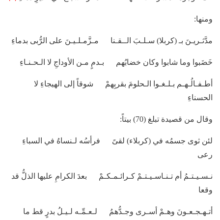
ومنها:
مدَّثـريـنَ بـ (كربلا) سـلـبَ الــقـنا مـزَّمـلـيـنَ على الرُّبى بدماءِ
خَضَبوا وما شابوا وكان خضابُهم بـدمٍ مـن الأوداجِ لا الـحـنـاءِ
أطـفـالُـهـم بـلـغـوا الـحلومَ بقربِهمْ شوقاً إلى الهيجاءِ لا
الحسناءِ
وقال من قصيدة تبلغ (70) بيتاً:
لئن ثوى جسمُه في (كربلاء) لقىً فرأسُه لـنساهُ في السباءِ
رعى
نـسـيـتـمُ أم تـنـاسـيـتـمْ كـرائـمـكـمْ بعدَ الكرامِ عليها الذلُّ قد
وقعا
أتـهـجـعـونَ وهـمْ أسـرى وجـدُّهمُ لـعـمِّـه لـيـلُ بدرٍ قط ما