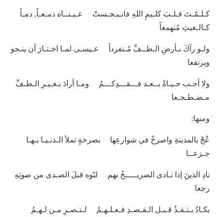
كـلـمّـتَ قـلـبَ كلـيمِ اللهِ فانـبـجـستْ عـيـنــاه دمـعـاً, دمـاً
كـالـغيثِ مُنهمعاً
ولـو رآكَ بـأرضِ الـطــفِّ مُـنفرداً عـيسـى لمـا اخـتـارَ أن ينـجو
ويرتفعا
ولا أحـب حـيـاةً بــعـد فـــقـــدِكـــمُ ومـا أرادَ بـغـيـرِ الـطـفِّ
مـضـطـجـعا
ومنها:
عُجْ بالمدينةِ واصرخْ في شوارعِها بصرخةٍ تملأ الـدنـيـا بـهـا
جـزعــا
نادِ الذينَ إذا نـادى الصريـــــخُ بهم لبّوه قبلَ الصـدى من صوتِهِ
رجعا
يكـادُ يـنـفـذُ قـبـل الـقـصـدِ فـعـلـهـمُ لـنـصـرِ مـن لـهـمُ