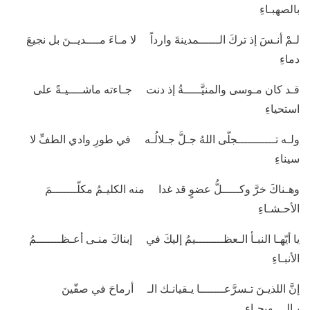
بالصهبـاءِ
لـمْ أنـسَ إذ تركَ الــــــمدينةَ وارداً لا مـاءَ مــــديــنَ بل نجيعَ
دماءِ
قـد كان مـوسى والمنيَّـــــةُ إذ دنت جـاءته ماشــــيـةً على
استحياءِ
ولـه تـــــــــــجلّى اللهُ جـلَّ جـلالُـه في طورِ وادي الطفِّ لا
سيناءِ
وهـناكَ خرَّ وكـــــلُّ عضوٍ قد غدا منه الكليـمُ مكلّـــــــمَ
الأحـشـاءِ
يا أيّهـا النبـأ الـعظــــــــيمُ إليكَ في إبناكَ منـى أعـظـــــــمُ
الأنبـاءِ
إنَّ اللذيـنَ تـسرَّعـــــــا يـقيانـك الـ أرماحَ في صفّينَ
بـالــــهيجـاءِ