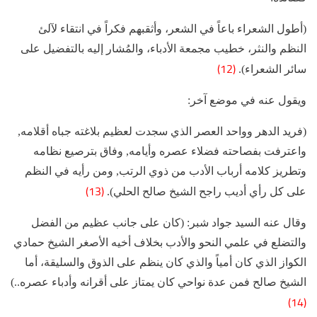
(أطول الشعراء باعاً في الشعر، وأثقبهم فكراً في انتقاء لآلئ
النظم والنثر، خطيب مجمعة الأدباء، والمُشار إليه بالتفضيل على
(12)
سائر الشعراء).
ويقول عنه في موضع آخر:
(فريد الدهر وواحد العصر الذي سجدت لعظيم بلاغته جباه أقلامه,
واعترفت بفصاحته فضلاء عصره وأيامه, وفاق بترصيع نظامه
وتطريز كلامه أرباب الأدب من ذوي الرتب, ومن رأيه في النظم
(13)
على كل رأي أديب راجح الشيخ صالح الحلي).
وقال عنه السيد جواد شبر: (كان على جانب عظيم من الفضل
والتضلع في علمي النحو والأدب بخلاف أخيه الأصغر الشيخ حمادي
الكواز الذي كان أمياً والذي كان ينظم على الذوق والسليقة، أما
الشيخ صالح فمن عدة نواحي كان يمتاز على أقرانه وأدباء عصره..)
(14)