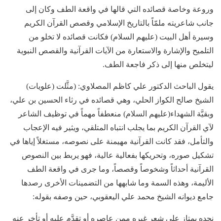
وروعة وخاصة قصائده التي قالها في واقعة الطف وكان إلى
جانب شاعريته ملمّاً بالتاريخ الإسلامي وقصص القرآن الكريم
وسيرة أهل البيت (عليهم السلام) فكانت قصائده لا تخلو من
التلميح والإشارة والاستعارة من الآيات القرآنية والقصص النبوية
ليتخلص منها إلى ذكر فاجعة الطف.
يقول الباحث الدكتور علي كاظم المصلاوي: (مثَّلت (علويات)
الشيخ صالح الكواز الحلي، وهي قصائده في رثاء الحسين بن علي،
وبقيَّة الشهداء(عليهم السلام) منعطفاً مهماً في توظيف الشاعر
لآي القرآن الكريم بما يجلب انتباه المتلقي، ويثير فيه الإعجاب
والتأمل، فقد كانت القرآنية مهيمنة على نصوصه، مستغلاً إياها في
تشكيل صوره، وتحريكها بفعالية عالية، فهو يربط بين النصوص
القرآنية أحداثاً وشخوصاً وقصصاً، وما جرى في واقعة الطف
الأليمة، وهذه السمة وما شابهها من التضمينات الأخرى رصدها
جامع ديوانه الشيخ محمد علي اليعقوبي، حين وصفه بقوله:
نجده يمتاز على شعر غيره ممن عاصره أو تقدَّم عليه أو تأخر عنه