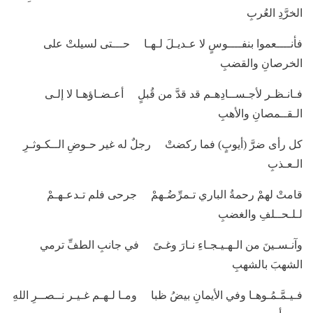
الخرَّدِ العُربِ
فأنــــعموا بنفــــوسٍ لا عـديـلَ لـهـا حـــتى لسيلتْ على
الخرصانِ والقضبِ
فـانـظـر لأجـســادِهـم قد قدَّ من قُبلٍ أعـضـاؤهـا لا إلـى
الـقــمصانِ والأهبِ
كل رأى ضرَّ (أيوبٍ) فما ركضتْ رجلٌ له غير حـوضِ الــكـوثـرِ
الـعـذبِ
قامتْ لهمْ رحمةُ الباري تـمرِّضُـهمْ جرحى فلم تـدعـهـمْ
لـلـحــلفِ والغضبِ
وآنـسـينَ من الـهـيـجـاءِ نـارَ وغـىً في جانبِ الطفِّ ترمي
الشهبَ بالشهبِ
فـيـمَّـمُـوهـا وفي الأيمانِ بيضُ ظبا ومـا لـهـم غـيـر نــصــرِ اللهِ