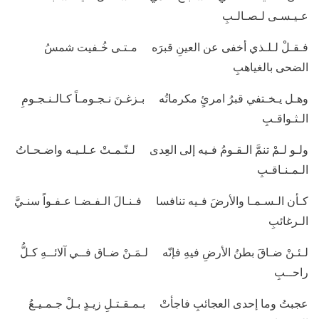
عـيـسـى لـصـالـبِ
فـقـلْ لـلـذي أخفى عن العينِ قبرَه مـتـى خُـفيت شمسُ
الضحى بالغياهبِ
وهـل يـخـتفي قبرُ امرئٍ مكرماتُه بـزغـنَ نـجـومـاً كـالـنـجـومِ
الـثـواقـبِ
ولـو لـمْ تنمَّ الـقـومُ فـيه إلى العِدى لـنّـمـتْ عـلـيـه واضـحـاتُ
الـمـنـاقـبِ
كـأن الـسـمـا والأرضَ فـيه تنافسا فـنـالَ الـفـضـا عـفـواً سنـيَّ
الـرغائبِ
لـئـنْ ضـاقَ بطنُ الأرضِ فيهِ فإنّه لـمَـنْ ضـاق فــي آلائــهِ كـلُّ
راحــبِ
عجبتُ وما إحدى العجائبِ فاجأتْ بـمـقـتـلِ زيـدٍ بـلْ جـمـيـعُ