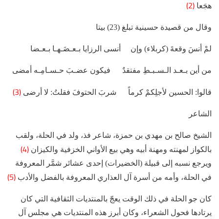
(2)
هجَعا
وقال من قصيدة حسينية تبلغ (23) بيتا
لمْ أنسَ وقعةَ (كربلاء) وإن أنسى الرزايا بـعـضَـهـا بـعـضا
من أين بـعـد الـسـبـطِ مفتقدٌ فيكون عضـبَ حـسـامِـه أمضى
(3)
قالوا: الحسين لأجلِكمْ كرماً شربَ الحتوفَ فقلتُ: لا أرضى
الشاعر
الشيخ صالح بن مهدي بن حمزة، شاعر فذ، ولد في الحلة، ولقب
(4)
بالكواز لمهنته ومهنة أبيه وهي بيع الأواني الخزفية والكيزان
ويرجع نسبه إلى قبيلة (الخضيرات) إحدى عشائر شمَّر المعروفة
(5)
في الحلة، وأمه من أسرة آل العذاري المعروفة بالفضل والأدب
كان جو الحلة في ذلك الوقت يعجّ بالمنتديات الثقافية التي كان
يرتادها فحول الشعراء، وكان أبرز هذه المنتديات هي مجلس آل