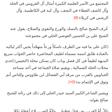
المجتمع من الأسر العلمية الكبيرة أمثال آل القزويني في الحلة
وآل كاشف الغطاء في النجف، وآل كبة في الكاظمية، وآل
(9)
الرشتي في كربلاء
عُرف الشيخ صالح بالنسك والورع والتقوى والصلاح، يقول عنه
الشيخ علي بن الحسين العوضي الحلي في مجموعته:
(كان على ما فيه من الظرف ناسكاً ورعاً متهجّداً يحيي أكثر لياليه
بالعبادة طابق اسمه مسماه لطيف المحاضرة حاضر الجواب سريع
البديهة لطيفاً في كل فصل وباب كان يسكن محلة (التعيس) إحدى
محلات الحلة الشمالية ـ ويقيم صلاة الجماعة في أحد مساجد
الجباويين بالقرب من مرقد أبي الفضائل ابن طاووس وللناس أتم
(10)
وثوق في الإئتمام به)
.
ويشير الشاعر الكبير السيد حيدر الحلي إلى ذلك في رثائه للشيخ
صالح بقوله:
ثكلُ أمِّ القريــــضِ فيكَ عظيمُ ولأمِّ الصـــــلاحِ أعظمُ ثكلا