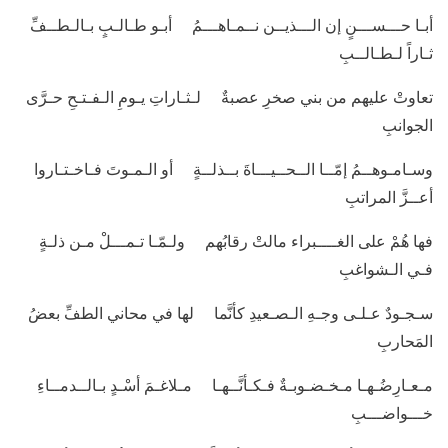
أبـا حـــســـنٍ إن الـــذيــن نــمـاهـــمُ أبـو طـالـبٍ بـالـطــفِّ
ثـاراً لـطـالــبِ
تعاوتْ عليهم من بني صخرِ عصبةٌ لـثـاراتِ يـومِ الـفـتـحِ حـرَّى
الجوانبِ
وسـامـوهــمُ إمّــا الــحــيـــاةَ بــذلــةٍ أو الـمـوتَ فـاخـتـاروا
أعــزَّ المراتبِ
فها هُمْ على الغــــبراء مالتْ رقابُهم ولـمّـا تـمـــلْ مـن ذلـةٍ
فـي الـشواغبِ
سـجـودٌ عـلـى وجـهِ الـصـعيدِ كأنَّما لها في محاني الطفِّ بعضُ
المَحاربِ
مـعـارِضُـهـا مـخـضـوبـةٌ فـكـأنَّــهـا مـلاغـمَ أسْـدٍ بـالــدمــاءِ
خـــواضـــبِ