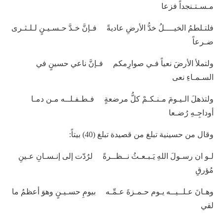
مـسـتـنجداً فزعا
فلتـلطمُ الخيــــلُ خدُّ الأرضِ عاديةً فـإنَّ خـدَّ حـسـيـنٍ لـلـثـرى
ضـرعاً
ولتملأ الأرضَ نعياً فـي صوارِمكم فـإنَّ ناعي حسينٍ في
السـمـاءِ نعى
ولتذهلَ الـيـومَ مـنـكـمْ كلُّ مرضعةٍ فـطـفـلــه مـن دمـا
أوداجِـهِ رُضـعا
وقال من حسينية تبلغ من قصيدة تبلغ (40) بيتاً:
لـو ان رسـولَ اللهِ يَـبـعـثُ نــظــرةً لرُدّت إلى إنـسـانِ عـينِ
مُؤرقِ
وهـانَ عـلــيــه يـوم حـمـزةَ عـمِّـه بيومِ حسـيـنٍ وهوَ أعظمُ ما
لقي