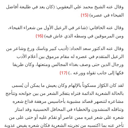
وقال عنه الشيخ محمد علي اليعقوبي: (كان يعد في طليعة أفاضل
(15)
الفيحاء في عصره)
وقال عنه الخاقاني: (شاعر في الرعيل الأول من شعراء الفيحاء،
(16)
ومن المرموقين في وسطه الذي عاش فيه)
وقال عنه الدكتور سعد الحداد: (أديب كبير وناسك ورع وشاعر من
الرعيل المتقدم في عصره له مقام مرموق بين أعلام الأدب
ورجال الدين حتى وصف بغذاء المجالس ومتعتها، وكان ظريفا
(17)
فكها إلى جانب تقواه وورعه ..)
لقد كان الكوّاز مسكوناً بالإلهام وكان يعيش ما يمكن أن يُسمى
بالحالة الشعرية الدائمة فتراه يتفجّر الشعر من بين جوانحه وتتأجج
مشاعره لتنصهر قصائد مشبوبة بأحاسيس مرهفة فذاع شعره
وتناقله المنشدون والخطباء في المحافل الحسينية وقد امتاز
شعره على شعر غيره ممن عاصر أو تقدّم عليه أو حتى على من
تأخر عنه بما اكتسبه من تجربته الشعرية فكان شعره يفيض عذوبة