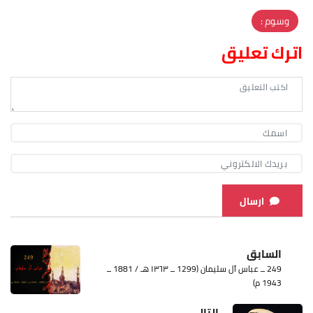
وسوم :
اترك تعليق
ارسال
السابق
249 ــ عباس آل سليمان (1299 ــ ١٣٦٣ هـ / 1881 ــ
1943 م)
التالي