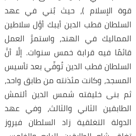
قوة الإسلام )، حيث بُني في عهد
السلطان قطب الدين أيبك أوَّل سلاطين
المماليك في الهند، واستمرَّ العمل
قائمًا فيه قرابة خمس سنوات. إلَّا أنَّ
السلطان قطب الدين تُوفِّي بعد تأسيس
المسجد، وكانت مئذنته من طابق واحد،
ثم بنى خليفته شمس الدين ألتمش
الطابقين الثاني والثالث، وفي عهد
الدولة التغلقية زاد السلطان فيروز