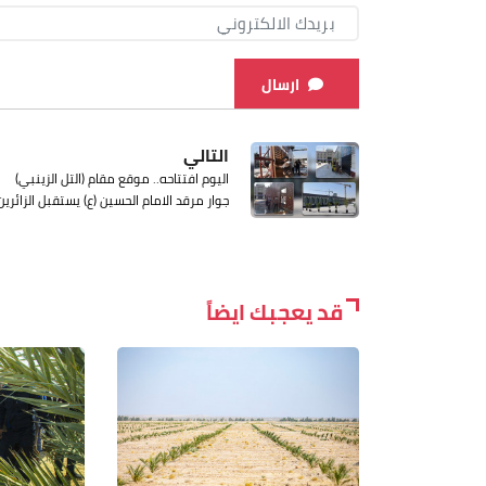
ارسال
التالي
اليوم افتتاحه.. موقع مقام (التل الزينبي)
جوار مرقد الامام الحسين (ع) يستقبل الزائرين
قد يعجبك ايضاً