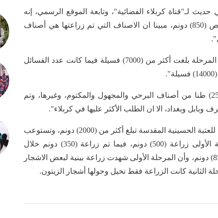
حديث لـ"قناة كربلاء الفضائية"، وتابعة الموقع الرسمي، إنه
"تمت المباشرة بالمرحلة الثانية بالزراعة بعد تخصيص (850) دونم، مبينا ان الاصناف التي تم زراعتها هي أصناف
.
وأوضح أن "عدد الفسائل التي تم زراعتها خلال هذه المرحلة بلغت أكثر من (7000) فسيلة فيما كانت عدد الفسائل
وأضاف أن " انتاج المزرعة لهذا العام بلغ (20 الى 25) طنا من أصناف البرحي والمجهول والمكتوم، وغيرها، وتم
بابل وبغداد، الا ان الطلب الأكثر عليها في كربلاء".
يذكر أن المساحة الكلية لمزرعة فدك للنخيل التابعة للعتبة الحسينية المقدسة تبلغ أكثر من (2000) دونم، وتستوعب
بحدود (70) ألف فسيلة نخيل، حيث شملت المرحلة الأولى زراعة (500) دونم، فيما تم زراعة (350) دونم خلال
المرحلة الثانية، لتكون المساحة الكلية المزروعة (850) دونم، وأن المرحلة الأولى شهدت زراعة بينية لبعض الاشجار
حلة الثانية كانت الزراعة فقط نخيل وحولها أشجار الزيتون.