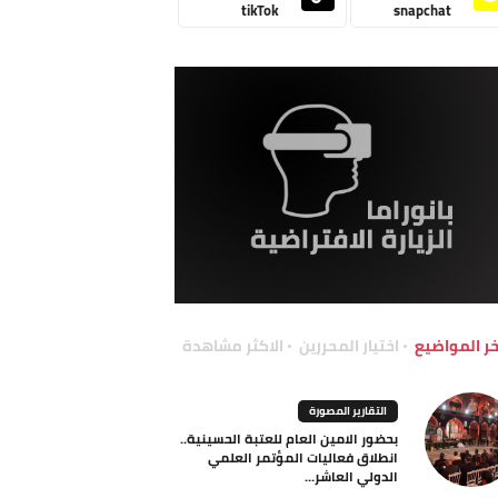
tikTok
snapchat
خر المواضيع
اختيار المحررين
الاكثر مشاهدة
التقارير المصورة
بحضور الامين العام للعتبة الحسينية..
انطلاق فعاليات المؤتمر العلمي
الدولي العاشر...