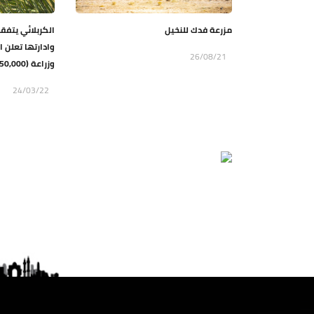
مزرعة فدك للنخيل
الكربلائي يتفق
وادارتها تعلن 
26/08/21
وزراعة (50,000) فسيلة من الانواع...
24/03/22