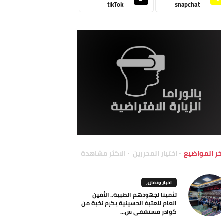
tikTok
snapchat
خر المواضيع
اختيار المحررين
الاكثر مشاهدة
اخبار وتقارير
تثمينا لجهودهم الطبية.. الأمين
العام للعتبة الحسينية يكرم نخبة من
كوادر مستشفى س...