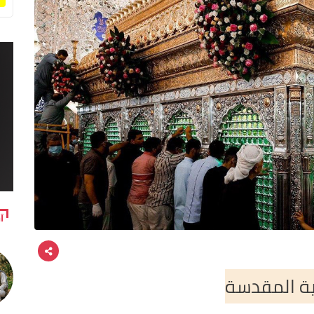
آ
ية المقدسة