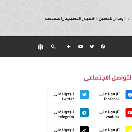
:
#وفاء_للحسين #العتبة_الحسينية_المقدسة
لتواصل الاجتماعي
تابعونا على
تابعونا على
twitter
facebook
تابعونا على
تابعونا على
telegram
youtube
تابعونا على
تابعونا على