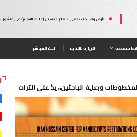
الأرض والسماء تنعى الامام الحسين (عليه السلام) في عاشوراء
ئط متعددة
الزيارة بالانابة
البث المباشر
ا
مخطوطات ورعاية الباحثين.. يدٌ على التراث