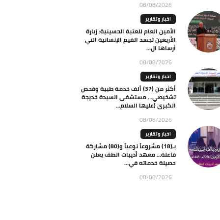
08/08/2026
اخبار وتقارير
الأمين العام للعتبة الحسينية: زيارة
الأربعين تجسد القيم الإنسانية التي
أرساها ال...
08/08/2026
اخبار وتقارير
أكثر من (37) ألف خدمة طبية وفحص
تشخيصي… مستشفى السيدة خديجة
الكبرى (عليها السلام...
08/08/2026
اخبار وتقارير
بـ(18) مشروعاً نوعياً و(80) مشاركة
فاعلة… معهد أديبات الطف يعلن
حصيلة خدماته في...
08/08/2026