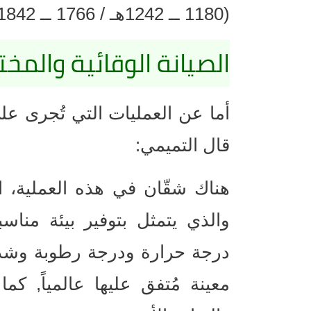
(1180 ــ 1242هـ / 1766 ــ 1842م) بخط يده وهو من علماء كربلاء.
الصيانة الوقائية والمخت
أما عن العمليات التي تُجرى عل
قال التميمي:
هناك شقّان في هذه العملية، ال
والذي يتمثل بتوفير بيئة منا
درجة حرارة ودرجة رطوبة وشد
معينة مُتفق عليها عالمياً, ك