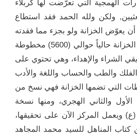
رات الهمجية التي تعرّضت لها كربلاء
ثيين, ولكن ولله الحمد فقد استطاع
أن يعوّض الخزانة ولو بجزء مما فقدته
في العقود المظلمة, حيث تضم الخزانة حالياً حوالي (5600) مخطوطة
قي الشراء والإهداء، وهي تحتوي على
الفلك والطب والحساب واللغة والأدب
ات التي تضمها الخزانة فهي نسخ من
 الأول والثاني الهجري، ومنها نسخة
(ع) ويعمل المركز الآن على تحقيقها،
ن كتاب المناهل للسيد محمد المجاهد