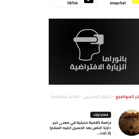
tikTok
snapchat
خر المواضيع
اختيار المحررين
الاكثر مشاهدة
قضايا وآراء
دراسة كلامية حديثية في معنى خبر:
«ارتدّ الناس بعد الحسين (عليه السلام)
إلّا ثلاث...